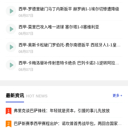
西甲-罗德里破门马丁内斯扳平 赫罗纳1-1埃尔切惨遭降级
08月07日
西甲-莫里巴攻入唯一进球 塞尔塔1-0塞维利亚
08月07日
西甲-奥斯卡松破门罗伯托-费尔南德扳平 西班牙人1-1皇家社会
08月07日
西甲-卡梅洛替补传射恩特卡绝杀 巴列卡诺2-1逆转阿拉维斯
08月07日
最新资讯
HOT NEWS
更多 +
1
弗里克谈巴萨锋线：年轻就是资本，引援的事儿先放放
2
巴萨新赛季西甲赛程出炉：诺坎普首秀战毕包，两回合国家德比引爆焦点