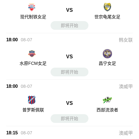
VS
现代制铁女足
世宗龟尾女足
即将开始
18:00
08-07
韩女联
VS
水原FCM女足
昌宁女足
即将开始
18:00
08-07
澳威甲
VS
普罗斯佩联
西部流浪者
即将开始
18:15
08-07
澳威甲