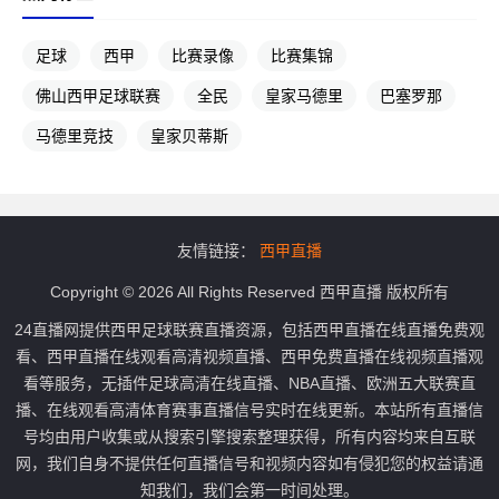
足球
西甲
比赛录像
比赛集锦
佛山西甲足球联赛
全民
皇家马德里
巴塞罗那
马德里竞技
皇家贝蒂斯
友情链接：
西甲直播
Copyright © 2026 All Rights Reserved 西甲直播 版权所有
24直播网提供西甲足球联赛直播资源，包括西甲直播在线直播免费观
看、西甲直播在线观看高清视频直播、西甲免费直播在线视频直播观
看等服务，无插件足球高清在线直播、NBA直播、欧洲五大联赛直
播、在线观看高清体育赛事直播信号实时在线更新。本站所有直播信
号均由用户收集或从搜索引擎搜索整理获得，所有内容均来自互联
网，我们自身不提供任何直播信号和视频内容如有侵犯您的权益请通
知我们，我们会第一时间处理。