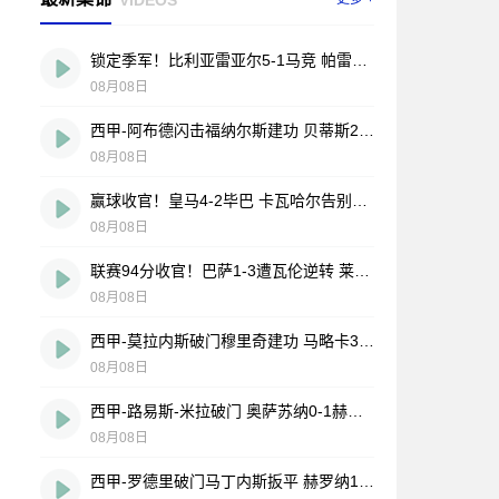
锁定季军！比利亚雷亚尔5-1马竞 帕雷霍点射佩雷斯两射一传
08月08日
西甲-阿布德闪击福纳尔斯建功 贝蒂斯2-1莱万特
08月08日
赢球收官！皇马4-2毕巴 卡瓦哈尔告别战助攻 姆巴佩贝林厄姆破门
08月08日
联赛94分收官！巴萨1-3遭瓦伦逆转 莱万告别战破门费兰献助攻
08月08日
西甲-莫拉内斯破门穆里奇建功 马略卡3-0皇家奥维耶多仍遭降级
08月08日
西甲-路易斯-米拉破门 奥萨苏纳0-1赫塔费排第17惊险保级
08月08日
西甲-罗德里破门马丁内斯扳平 赫罗纳1-1埃尔切惨遭降级