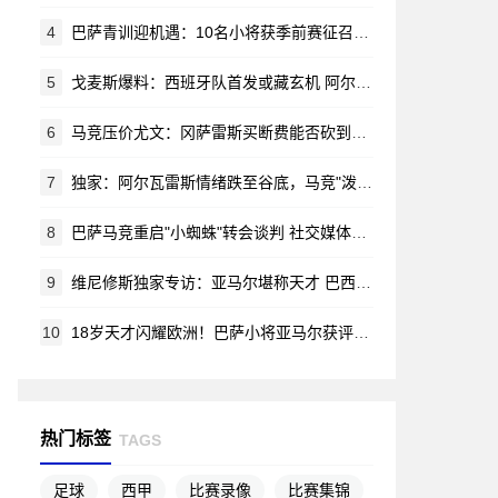
4
巴萨青训迎机遇：10名小将获季前赛征召令 哈姆扎等新星在列
5
戈麦斯爆料：西班牙队首发或藏玄机 阿尔瓦雷斯锁定马竞新赛季蓝图
6
马竞压价尤文：冈萨雷斯买断费能否砍到2000万？
7
独家：阿尔瓦雷斯情绪跌至谷底，马竞"泼脏水"言论激怒阿根廷新星
8
巴萨马竞重启"小蜘蛛"转会谈判 社交媒体风波无碍交易推进
9
维尼修斯独家专访：亚马尔堪称天才 巴西渴望重夺世界杯荣耀
10
18岁天才闪耀欧洲！巴萨小将亚马尔获评赛季最佳新星
热门标签
TAGS
足球
西甲
比赛录像
比赛集锦