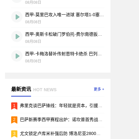
08月08日
西甲-莫里巴攻入唯一进球 塞尔塔1-0塞维利亚
08月08日
西甲-奥斯卡松破门罗伯托-费尔南德扳平 西班牙人1-1皇家社会
08月08日
西甲-卡梅洛替补传射恩特卡绝杀 巴列卡诺2-1逆转阿拉维斯
08月08日
最新资讯
HOT NEWS
更多 +
1
弗里克谈巴萨锋线：年轻就是资本，引援的事儿先放放
2
巴萨新赛季西甲赛程出炉：诺坎普首秀战毕包，两回合国家德比引爆焦点
3
尤文锁定卢库米补强后防 博洛尼亚2800万欧要价成转会关键