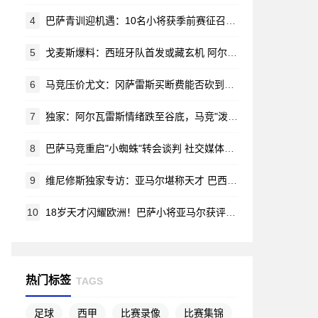
4
巴萨青训迎机遇：10名小将获季前赛征召令 哈姆扎等新星在列
5
戈麦斯爆料：西班牙队首发或藏玄机 阿尔瓦雷斯锁定马竞新赛季蓝图
6
马竞压价尤文：冈萨雷斯买断费能否砍到2000万？
7
独家：阿尔瓦雷斯情绪跌至谷底，马竞"泼脏水"言论激怒阿根廷新星
8
巴萨马竞重启"小蜘蛛"转会谈判 社交媒体风波无碍交易推进
9
维尼修斯独家专访：亚马尔堪称天才 巴西渴望重夺世界杯荣耀
10
18岁天才闪耀欧洲！巴萨小将亚马尔获评赛季最佳新星
热门标签
TAGS
足球
西甲
比赛录像
比赛集锦