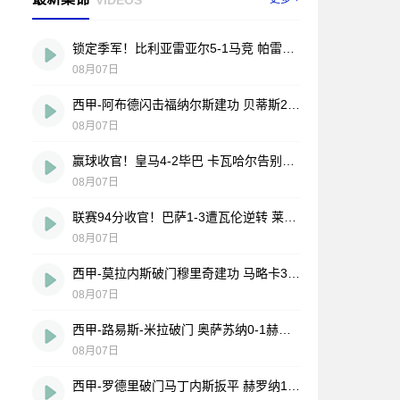
锁定季军！比利亚雷亚尔5-1马竞 帕雷霍点射佩雷斯两射一传
08月07日
西甲-阿布德闪击福纳尔斯建功 贝蒂斯2-1莱万特
08月07日
赢球收官！皇马4-2毕巴 卡瓦哈尔告别战助攻 姆巴佩贝林厄姆破门
08月07日
联赛94分收官！巴萨1-3遭瓦伦逆转 莱万告别战破门费兰献助攻
08月07日
西甲-莫拉内斯破门穆里奇建功 马略卡3-0皇家奥维耶多仍遭降级
08月07日
西甲-路易斯-米拉破门 奥萨苏纳0-1赫塔费排第17惊险保级
08月07日
西甲-罗德里破门马丁内斯扳平 赫罗纳1-1埃尔切惨遭降级