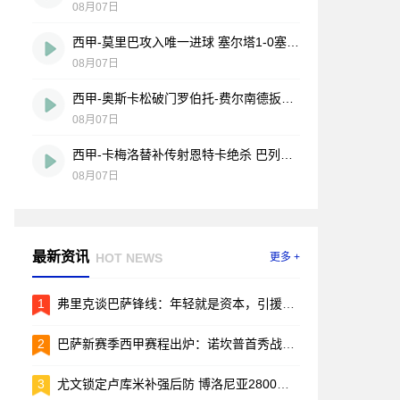
08月07日
西甲-莫里巴攻入唯一进球 塞尔塔1-0塞维利亚
08月07日
西甲-奥斯卡松破门罗伯托-费尔南德扳平 西班牙人1-1皇家社会
08月07日
西甲-卡梅洛替补传射恩特卡绝杀 巴列卡诺2-1逆转阿拉维斯
08月07日
最新资讯
HOT NEWS
更多 +
1
弗里克谈巴萨锋线：年轻就是资本，引援的事儿先放放
2
巴萨新赛季西甲赛程出炉：诺坎普首秀战毕包，两回合国家德比引爆焦点
3
尤文锁定卢库米补强后防 博洛尼亚2800万欧要价成转会关键