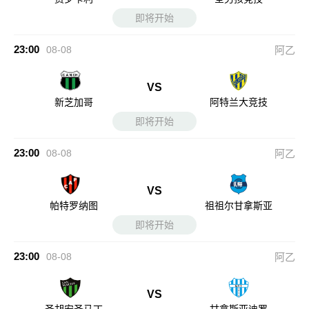
即将开始
23:00
08-08
阿乙
VS
新芝加哥
阿特兰大竞技
即将开始
23:00
08-08
阿乙
VS
帕特罗纳图
祖祖尔甘拿斯亚
即将开始
23:00
08-08
阿乙
VS