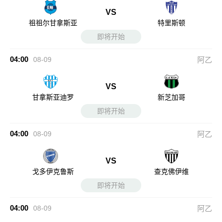
VS
祖祖尔甘拿斯亚
特里斯顿
即将开始
04:00
08-09
阿乙
VS
甘拿斯亚迪罗
新芝加哥
即将开始
04:00
08-09
阿乙
VS
戈多伊克鲁斯
查克佛伊维
即将开始
04:00
08-09
阿乙