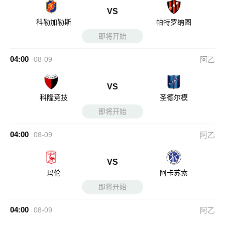
VS
科勒加勒斯
帕特罗纳图
即将开始
04:00
08-09
阿乙
VS
科隆竞技
圣德尔模
即将开始
04:00
08-09
阿乙
VS
玛伦
阿卡苏索
即将开始
04:00
08-09
阿乙