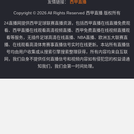
友情链接：
西甲直播
Copyright © 2026 All Rights Reserved 西甲直播 版权所有
24直播网提供西甲足球联赛直播资源，包括西甲直播在线直播免费观
看、西甲直播在线观看高清视频直播、西甲免费直播在线视频直播观
看等服务，无插件足球高清在线直播、NBA直播、欧洲五大联赛直
播、在线观看高清体育赛事直播信号实时在线更新。本站所有直播信
号均由用户收集或从搜索引擎搜索整理获得，所有内容均来自互联
网，我们自身不提供任何直播信号和视频内容如有侵犯您的权益请通
知我们，我们会第一时间处理。