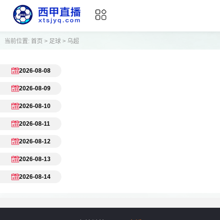
当前位置:
首页
>
足球
>
乌超
2026-08-08
2026-08-09
2026-08-10
2026-08-11
2026-08-12
2026-08-13
2026-08-14