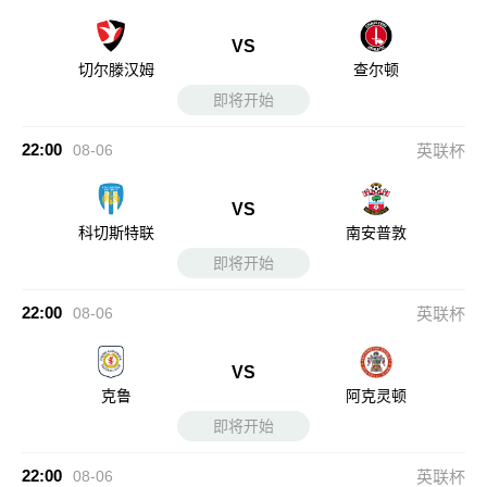
VS
切尔滕汉姆
查尔顿
即将开始
22:00
08-06
英联杯
VS
科切斯特联
南安普敦
即将开始
22:00
08-06
英联杯
VS
克鲁
阿克灵顿
即将开始
22:00
08-06
英联杯