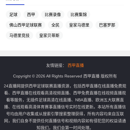
足球
西甲
比赛录像
比赛集锦
佛山西甲足球联赛
全民
皇家马德里
巴塞罗那
马德里竞技
皇家贝蒂斯
友情链接：
西甲直播
Copyright © 2026 All Rights Reserved 西甲直播 版权所有
24直播网提供西甲足球联赛直播资源，包括西甲直播在线直播免费观
看、西甲直播在线观看高清视频直播、西甲免费直播在线视频直播观
看等服务，无插件足球高清在线直播、NBA直播、欧洲五大联赛直
播、在线观看高清体育赛事直播信号实时在线更新。本站所有直播信
号均由用户收集或从搜索引擎搜索整理获得，所有内容均来自互联
网，我们自身不提供任何直播信号和视频内容如有侵犯您的权益请通
知我们，我们会第一时间处理。