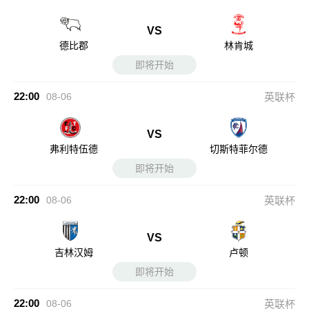
VS
德比郡
林肯城
即将开始
22:00
08-06
英联杯
VS
弗利特伍德
切斯特菲尔德
即将开始
22:00
08-06
英联杯
VS
吉林汉姆
卢顿
即将开始
22:00
08-06
英联杯