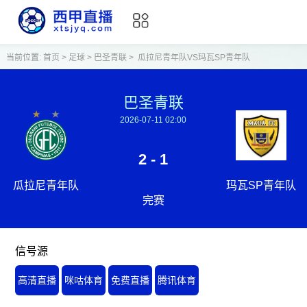
当前位置:
首页
>
足球
>
巴圣青联
>
瓜拉尼青年队VS玛瓦SP青年队
巴圣青联
2026-07-11 02:00
2 - 1
瓜拉尼青年队
玛瓦SP青年队
完赛
信号源
高清直播
咪咕体育
免费直播
腾讯体育