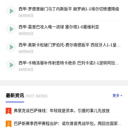
西甲-罗德里破门马丁内斯扳平 赫罗纳1-1埃尔切惨遭降级
08月06日
西甲-莫里巴攻入唯一进球 塞尔塔1-0塞维利亚
08月06日
西甲-奥斯卡松破门罗伯托-费尔南德扳平 西班牙人1-1皇家社会
08月06日
西甲-卡梅洛替补传射恩特卡绝杀 巴列卡诺2-1逆转阿拉维斯
08月06日
最新资讯
HOT NEWS
更多 +
1
弗里克谈巴萨锋线：年轻就是资本，引援的事儿先放放
2
巴萨新赛季西甲赛程出炉：诺坎普首秀战毕包，两回合国家德比引爆焦点