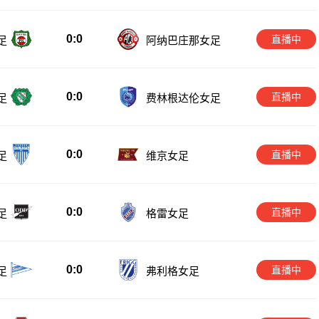
0:0
直播中
足
阿纳巴庄那女足
0:0
直播中
足
费林根达伦女足
0:0
直播中
足
维京女足
0:0
直播中
足
格雷女足
0:0
直播中
足
弗利格女足