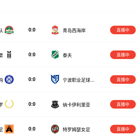
0:0
直播中
队
青岛西海岸
0:0
直播中
堡
泰夫
0:0
直播中
钩
宁波职业足球俱
乐部
0:0
直播中
罗
纳卡伊利里亚
0:0
直播中
足
特罗姆瑟女足