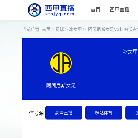
首页
西甲直播
当前位置:
首页
>
足球
>
冰女甲
>
阿简尼斯女足VS科帕沃古
冰女甲
阿简尼斯女足
高清直播
咪咕体育
信号源