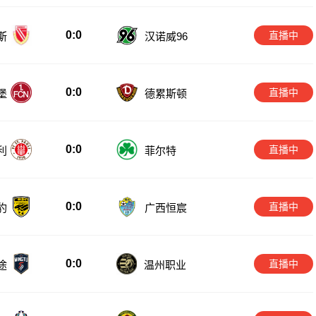
0:0
直播中
斯
汉诺威96
0:0
直播中
堡
德累斯顿
0:0
直播中
利
菲尔特
0:0
直播中
豹
广西恒宸
0:0
直播中
温州职业
途