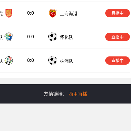
0:0
直播中
龙
上海海港
0:0
直播中
队
怀化队
0:0
直播中
队
株洲队
友情链接：
西甲直播
Copyright © 2026 All Rights Reserved 西甲直播 版权所有
播免费观看、西甲直播在线观看高清视频直播、西甲免费直播在线视频直
。本站所有直播信号均由用户收集或从搜索引擎搜索整理获得，所有内容
侵犯您的权益请通知我们，我们会第一时间处理。