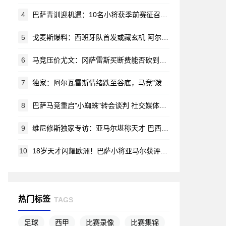
4
巴萨青训迎机遇：10名小将获季前赛征召令 哈姆扎等新星在列
5
戈麦斯爆料：西班牙队首发或藏玄机 阿尔瓦雷斯锁定马竞新赛季蓝图
6
马竞压价尤文：冈萨雷斯买断费能否砍到2000万？
7
独家：阿尔瓦雷斯情绪跌至谷底，马竞"泼脏水"言论激怒阿根廷新星
8
巴萨马竞重启"小蜘蛛"转会谈判 社交媒体风波无碍交易推进
9
维尼修斯独家专访：亚马尔堪称天才 巴西渴望重夺世界杯荣耀
10
18岁天才闪耀欧洲！巴萨小将亚马尔获评赛季最佳新星
热门标签
TAGS
足球
西甲
比赛录像
比赛集锦