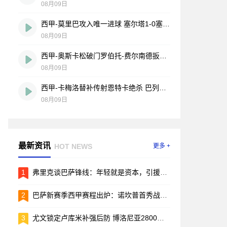
08月09日
西甲-莫里巴攻入唯一进球 塞尔塔1-0塞维利亚
08月09日
西甲-奥斯卡松破门罗伯托-费尔南德扳平 西班牙人1-1皇家社会
08月09日
西甲-卡梅洛替补传射恩特卡绝杀 巴列卡诺2-1逆转阿拉维斯
08月09日
最新资讯
HOT NEWS
更多 +
1
弗里克谈巴萨锋线：年轻就是资本，引援的事儿先放放
2
巴萨新赛季西甲赛程出炉：诺坎普首秀战毕包，两回合国家德比引爆焦点
3
尤文锁定卢库米补强后防 博洛尼亚2800万欧要价成转会关键