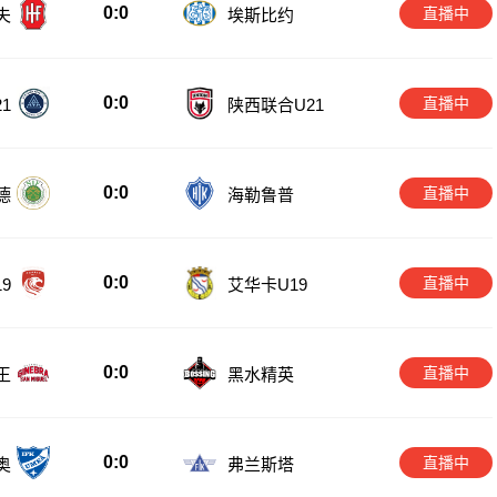
0:0
直播中
夫
埃斯比约
0:0
直播中
1
陕西联合U21
0:0
直播中
德
海勒鲁普
0:0
直播中
9
艾华卡U19
0:0
直播中
王
黑水精英
0:0
直播中
奥
弗兰斯塔