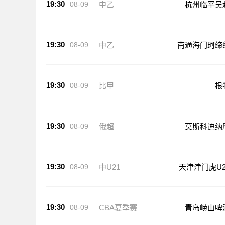
19:30
08-09
中乙
杭州临平吴
19:30
08-09
中乙
南通海门珂缔
19:30
08-09
比甲
根
19:30
08-09
俄超
莫斯科迪纳
19:30
08-09
中U21
天津津门虎U2
19:30
08-09
CBA夏季赛
青岛崂山啤