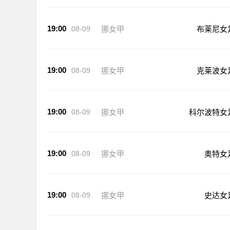
19:00
08-09
挪女甲
布莱尼女
19:00
08-09
挪女甲
克莱波女
19:00
08-09
挪女甲
科尔波特女
19:00
08-09
挪女甲
奥特女
19:00
08-09
挪女甲
史达女