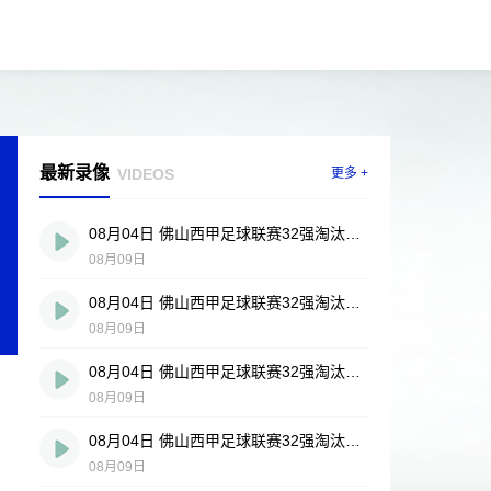
最新录像
VIDEOS
更多 +
08月04日 佛山西甲足球联赛32强淘汰赛 贪玩游戏 VS 美的薪火 全场录像
08月09日
08月04日 佛山西甲足球联赛32强淘汰赛 肇庆恒骏成 VS 三七互娱 全场录像
08月09日
08月04日 佛山西甲足球联赛32强淘汰赛 广东西南建设 VS 香港圣徒 全场录像
08月09日
08月04日 佛山西甲足球联赛32强淘汰赛 藝品高國際 VS 湛江狂狼·粵辉能源 全场录像
08月09日