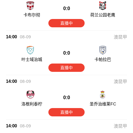
0:0
卡布尔彻
荷兰公园老鹰
直播中
14:00
08-09
澳昆甲
0:0
叶士域治城
卡帕拉巴
直播中
14:00
08-09
澳昆甲
0:0
洛根利泰柠
圣乔治维莱FC
直播中
14:00
08-09
澳昆甲