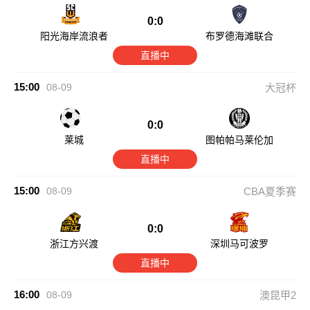
0:0
阳光海岸流浪者
布罗德海滩联合
直播中
15:00
08-09
大冠杯
0:0
莱城
图帕帕马莱伦加
直播中
15:00
08-09
CBA夏季赛
0:0
浙江方兴渡
深圳马可波罗
直播中
16:00
08-09
澳昆甲2