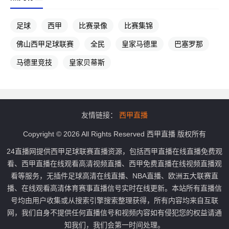
足球
西甲
比赛录像
比赛集锦
佛山西甲足球联赛
全民
皇家马德里
巴塞罗那
马德里竞技
皇家贝蒂斯
友情链接：
西甲直播
Copyright © 2026 All Rights Reserved 西甲直播 版权所有
24直播网提供西甲足球联赛直播资源，包括西甲直播在线直播免费观
看、西甲直播在线观看高清视频直播、西甲免费直播在线视频直播观
看等服务，无插件足球高清在线直播、NBA直播、欧洲五大联赛直
播、在线观看高清体育赛事直播信号实时在线更新。本站所有直播信
号均由用户收集或从搜索引擎搜索整理获得，所有内容均来自互联
网，我们自身不提供任何直播信号和视频内容如有侵犯您的权益请通
知我们，我们会第一时间处理。