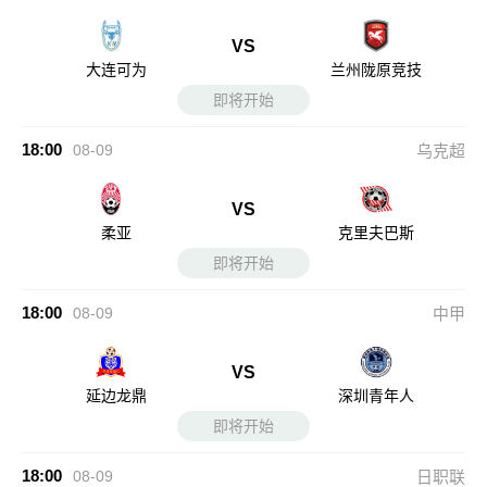
VS
大连可为
兰州陇原竞技
即将开始
18:00
08-09
乌克超
VS
柔亚
克里夫巴斯
即将开始
18:00
08-09
中甲
VS
延边龙鼎
深圳青年人
即将开始
18:00
08-09
日职联