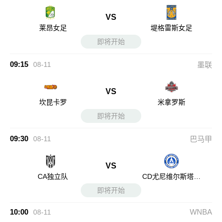
VS
莱昂女足
堤格雷斯女足
即将开始
09:15
08-11
墨联
VS
坎昆卡罗
米拿罗斯
即将开始
09:30
08-11
巴马甲
VS
CA独立队
CD尤尼维尔斯塔里
奥
即将开始
10:00
WNBA
08-11