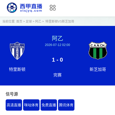
当前位置:
首页
>
足球
>
阿乙
>
特里斯顿VS新芝加哥
阿乙
2026-07-12 02:00
1 - 0
特里斯顿
新芝加哥
完赛
信号源
高清直播
咪咕体育
免费直播
腾讯体育