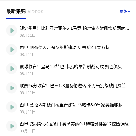
最新集锦
VIDEOS
更多 +
锁定季军！比利亚雷亚尔5-1马竞 帕雷霍点射佩雷斯两射一传
08月11日
西甲-阿布德闪击福纳尔斯建功 贝蒂斯2-1莱万特
08月11日
赢球收官！皇马4-2毕巴 卡瓦哈尔告别战助攻 姆巴佩贝林厄姆破门
08月11日
联赛94分收官！巴萨1-3遭瓦伦逆转 莱万告别战破门费兰献助攻
08月11日
西甲-莫拉内斯破门穆里奇建功 马略卡3-0皇家奥维耶多仍遭降级
08月11日
西甲-路易斯-米拉破门 奥萨苏纳0-1赫塔费排第17惊险保级
08月11日