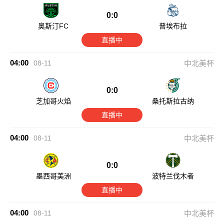
0:0
奥斯汀FC
普埃布拉
直播中
04:00
08-11
中北美杯
0:0
芝加哥火焰
桑托斯拉古纳
直播中
04:00
08-11
中北美杯
0:0
墨西哥美洲
波特兰伐木者
直播中
04:00
08-11
中北美杯