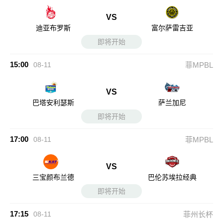
VS
迪亚布罗斯
富尔萨雷吉亚
即将开始
15:00
08-11
菲MPBL
VS
巴塔安利瑟斯
萨兰加尼
即将开始
17:00
08-11
菲MPBL
VS
三宝颜布兰德
巴伦苏埃拉经典
即将开始
17:15
08-11
菲州长杯