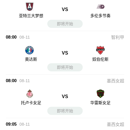
VS
亚特兰大梦想
多伦多节奏
即将开始
08:00
08-11
智利甲
VS
奥达斯
奴伯伦斯
即将开始
08:00
08-11
墨西女超
VS
托卢卡女足
华雷斯女足
即将开始
09:05
08-11
墨西女超