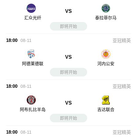
VS
汇众光纤
泰拉菲尔马
即将开始
18:00
08-11
亚冠精英
VS
阿德莱德联
河内公安
即将开始
18:00
08-11
亚冠精英
VS
阿布扎比半岛
吉达联合
即将开始
18:00
08-11
亚冠精英