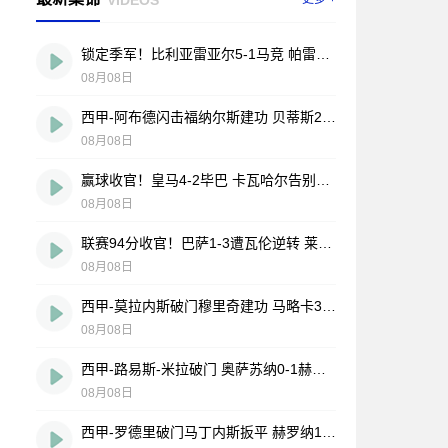
锁定季军！比利亚雷亚尔5-1马竞 帕雷霍点射佩雷斯两射一传
08月08日
西甲-阿布德闪击福纳尔斯建功 贝蒂斯2-1莱万特
08月08日
赢球收官！皇马4-2毕巴 卡瓦哈尔告别战助攻 姆巴佩贝林厄姆破门
08月08日
联赛94分收官！巴萨1-3遭瓦伦逆转 莱万告别战破门费兰献助攻
08月08日
西甲-莫拉内斯破门穆里奇建功 马略卡3-0皇家奥维耶多仍遭降级
08月08日
西甲-路易斯-米拉破门 奥萨苏纳0-1赫塔费排第17惊险保级
08月08日
西甲-罗德里破门马丁内斯扳平 赫罗纳1-1埃尔切惨遭降级