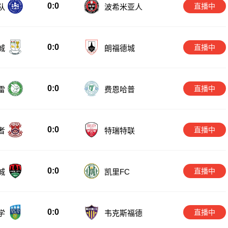
0:0
直播中
队
波希米亚人
0:0
直播中
城
朗福德城
0:0
直播中
雷
费恩哈普
0:0
直播中
者
特瑞特联
0:0
直播中
城
凯里FC
0:0
直播中
学
韦克斯福德