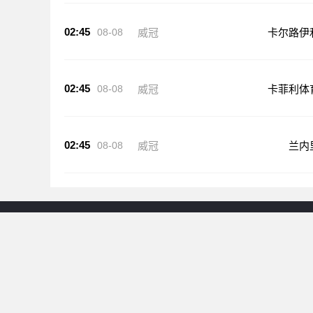
02:45
08-08
威冠
卡尔路伊
02:45
08-08
威冠
卡菲利体
02:45
08-08
威冠
兰内
24直播网提供西甲足球联赛直播资源，包括西甲直播在线直
大联赛直播、在线观看高清体育赛事直播信号实时在线更新