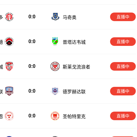
0:0
直播中
多
马奇奥
0:0
直播中
德
普塔达韦城
0:0
直播中
城
斯莱戈流浪者
0:0
直播中
联
德罗赫达联
0:0
直播中
恩
圣帕特里克