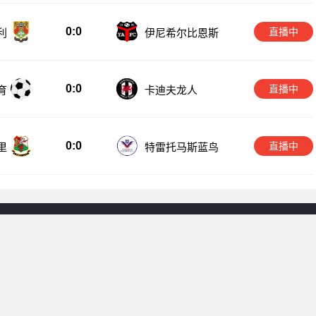
0:0
直播中
利
伊尼希尔比恩斯
0:0
直播中
育
卡迪夫龙人
0:0
直播中
里
特雷托马斯蓝鸟
友情链接：
西甲直播
Copyright © 2026 All Rights Reserved 西甲直播 版权所有
播免费观看、西甲直播在线观看高清视频直播、西甲免费直播在线视频直
。本站所有直播信号均由用户收集或从搜索引擎搜索整理获得，所有内容
侵犯您的权益请通知我们，我们会第一时间处理。