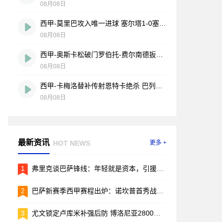
08月08日
西甲-莫里巴攻入唯一进球 塞尔塔1-0塞维利亚
08月08日
西甲-奥斯卡松破门罗伯托-费尔南德扳平 西班牙人1-1皇家社会
08月08日
西甲-卡梅洛替补传射恩特卡绝杀 巴列卡诺2-1逆转阿拉维斯
08月08日
最新资讯
HOT NEWS
更多 +
1
弗里克谈巴萨锋线：年轻就是资本，引援的事儿先放放
2
巴萨新赛季西甲赛程出炉：诺坎普首秀战毕包，两回合国家德比引爆焦点
3
尤文锁定卢库米补强后防 博洛尼亚2800万欧要价成转会关键