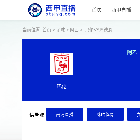
首页
西甲直播
当前位置:
首页
>
足球
>
阿乙
>
玛伦VS玛德恩
阿乙
|
玛伦
高清直播
咪咕体育
信号源