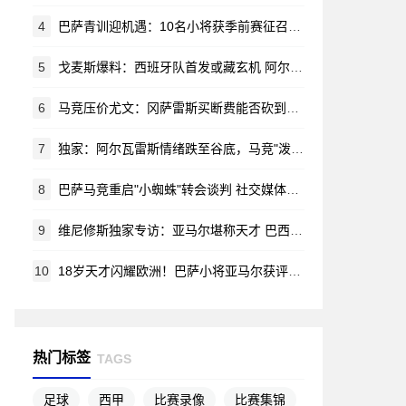
4
巴萨青训迎机遇：10名小将获季前赛征召令 哈姆扎等新星在列
5
戈麦斯爆料：西班牙队首发或藏玄机 阿尔瓦雷斯锁定马竞新赛季蓝图
6
马竞压价尤文：冈萨雷斯买断费能否砍到2000万？
7
独家：阿尔瓦雷斯情绪跌至谷底，马竞"泼脏水"言论激怒阿根廷新星
8
巴萨马竞重启"小蜘蛛"转会谈判 社交媒体风波无碍交易推进
9
维尼修斯独家专访：亚马尔堪称天才 巴西渴望重夺世界杯荣耀
10
18岁天才闪耀欧洲！巴萨小将亚马尔获评赛季最佳新星
热门标签
TAGS
足球
西甲
比赛录像
比赛集锦