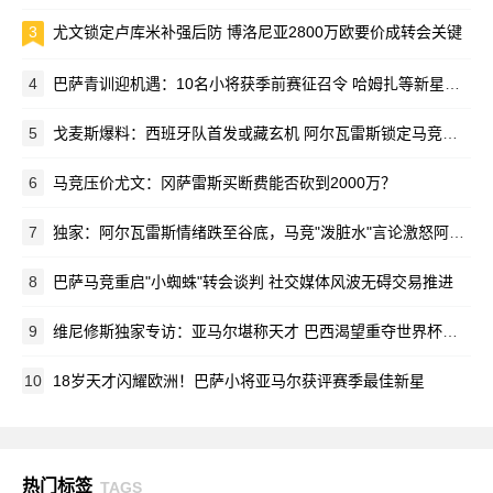
3
尤文锁定卢库米补强后防 博洛尼亚2800万欧要价成转会关键
4
巴萨青训迎机遇：10名小将获季前赛征召令 哈姆扎等新星在列
5
戈麦斯爆料：西班牙队首发或藏玄机 阿尔瓦雷斯锁定马竞新赛季蓝图
6
马竞压价尤文：冈萨雷斯买断费能否砍到2000万？
7
独家：阿尔瓦雷斯情绪跌至谷底，马竞"泼脏水"言论激怒阿根廷新星
8
巴萨马竞重启"小蜘蛛"转会谈判 社交媒体风波无碍交易推进
9
维尼修斯独家专访：亚马尔堪称天才 巴西渴望重夺世界杯荣耀
10
18岁天才闪耀欧洲！巴萨小将亚马尔获评赛季最佳新星
热门标签
TAGS