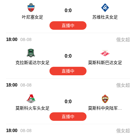
0:0
叶尼塞女足
苏维杜夫女足
直播中
18:00
08-08
俄女超
0:0
克拉斯诺达尔女足
莫斯科斯巴达女足
直播中
18:00
08-08
俄女超
0:0
莫斯科火车头女足
莫斯科中央陆军女
足
直播中
18:00
08-08
俄女超