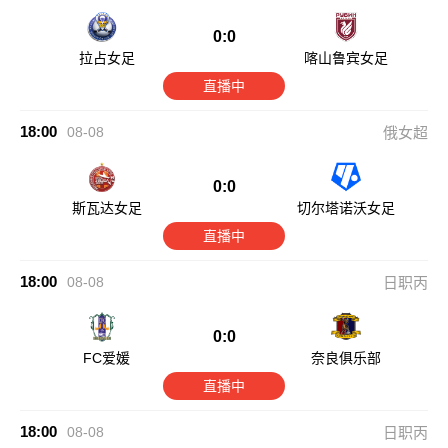
0:0
拉占女足
喀山鲁宾女足
直播中
18:00
08-08
俄女超
0:0
斯瓦达女足
切尔塔诺沃女足
直播中
18:00
08-08
日职丙
0:0
FC爱媛
奈良俱乐部
直播中
18:00
08-08
日职丙