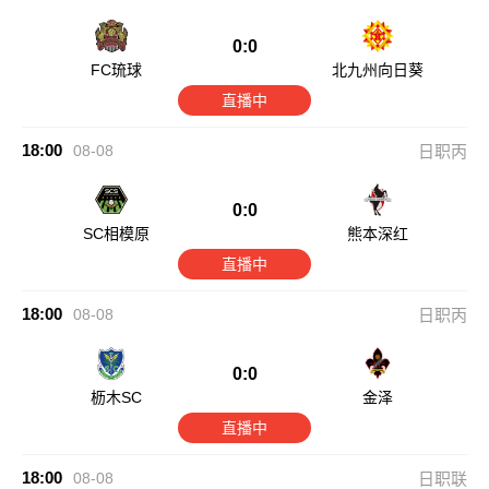
0:0
FC琉球
北九州向日葵
直播中
18:00
08-08
日职丙
0:0
SC相模原
熊本深红
直播中
18:00
08-08
日职丙
0:0
枥木SC
金泽
直播中
18:00
08-08
日职联