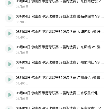
08月04日 佛山西甲足球联赛32强淘汰赛 广东西南建设 VS 香港圣徒 全场录像
08月05日
08月04日 佛山西甲足球联赛32强淘汰赛 藝品高國際 VS 湛江狂狼·粵辉能源 全场录像
08月05日
08月03日 佛山西甲足球联赛32强淘汰赛 大塘控股 VS 茂名市点都得 全场录像
08月05日
08月03日 佛山西甲足球联赛32强淘汰赛 广东凤铝 VS 湛江八部科技 全场录像
08月05日
08月03日 佛山西甲足球联赛32强淘汰赛 广州蜀地红 VS 广州戴拿模 全场录像
08月05日
08月03日 佛山西甲足球联赛32强淘汰赛 广州求信 VS 顺德新青年 全场录像
08月05日
08月03日 佛山西甲足球联赛32强淘汰赛 三水乐民兴健力宝 VS 中国澳门澳科精英 全场录像
08月05日
08月03日 佛山西甲足球联赛32强淘汰赛 广东客家青年 VS 广州英华思力U17 全场录像