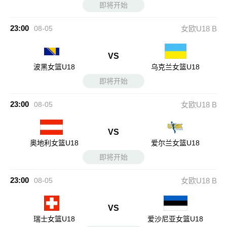
即将开始
23:00
08-05
女欧U18 B
VS
波黑女篮U18
乌克兰女篮U18
即将开始
23:00
08-05
女欧U18 B
VS
奥地利女篮U18
爱尔兰女篮U18
即将开始
23:00
08-05
女欧U18 B
VS
瑞士女篮U18
爱沙尼亚女篮U18