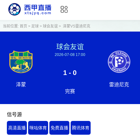
当前位置:
首页
>
足球
>
球会友谊
>
泽蒙VS雷迪尼克
球会友谊
2026-07-08 17:00
1 - 0
泽蒙
雷迪尼克
完赛
信号源
高清直播
咪咕体育
免费直播
腾讯体育