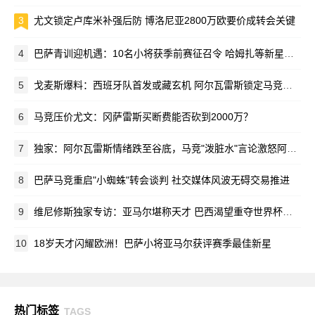
3
尤文锁定卢库米补强后防 博洛尼亚2800万欧要价成转会关键
4
巴萨青训迎机遇：10名小将获季前赛征召令 哈姆扎等新星在列
5
戈麦斯爆料：西班牙队首发或藏玄机 阿尔瓦雷斯锁定马竞新赛季蓝图
6
马竞压价尤文：冈萨雷斯买断费能否砍到2000万？
7
独家：阿尔瓦雷斯情绪跌至谷底，马竞"泼脏水"言论激怒阿根廷新星
8
巴萨马竞重启"小蜘蛛"转会谈判 社交媒体风波无碍交易推进
9
维尼修斯独家专访：亚马尔堪称天才 巴西渴望重夺世界杯荣耀
10
18岁天才闪耀欧洲！巴萨小将亚马尔获评赛季最佳新星
热门标签
TAGS