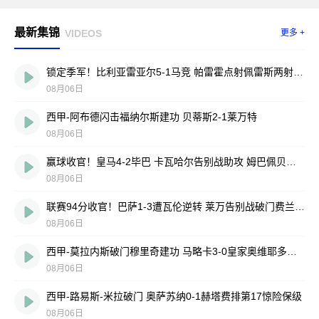
最新集锦
VIDEOS
更多 +
锁定季军！比利亚雷亚尔5-1马竞 帕雷霍点射佩雷斯两射一传
08月06日
西甲-阿布德闪击福纳尔斯建功 贝蒂斯2-1莱万特
08月06日
赢球收官！皇马4-2毕巴 卡瓦哈尔告别战助攻 姆巴佩贝林厄姆破门
08月06日
联赛94分收官！巴萨1-3遭瓦伦逆转 莱万告别战破门费兰献助攻
08月06日
西甲-莫拉内斯破门穆里奇建功 马略卡3-0皇家奥维耶多仍遭降级
08月06日
西甲-路易斯-米拉破门 奥萨苏纳0-1赫塔费排第17惊险保级
08月06日