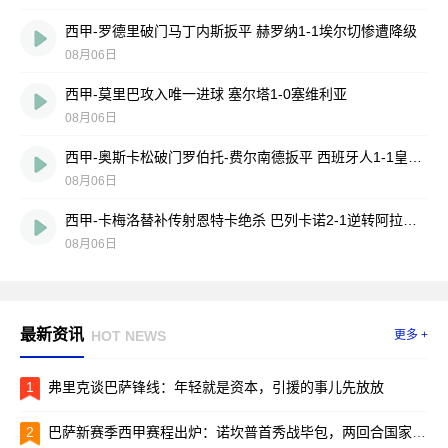
西甲-罗德里破门马丁内斯扳平 赫罗纳1-1埃尔切惨遭降级
08月06日
西甲-莫里巴攻入唯一进球 塞尔塔1-0塞维利亚
08月06日
西甲-奥斯卡松破门罗伯托-费尔南德扳平 西班牙人1-1皇家社会
08月06日
西甲-卡梅洛替补传射恩特卡绝杀 巴列卡诺2-1逆转阿拉维斯
08月06日
最新资讯
HOT NEWS
更多 +
1
弗里克谈巴萨锋线：年轻就是资本，引援的事儿先放放
2
巴萨新赛季西甲赛程出炉：诺坎普首秀战毕包，两回合国家德比引爆焦点