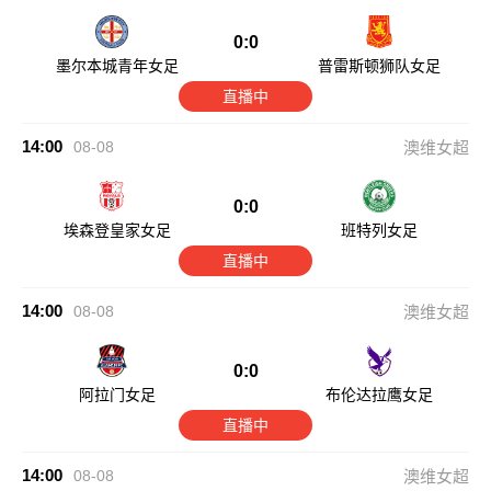
0:0
墨尔本城青年女足
普雷斯顿狮队女足
直播中
14:00
08-08
澳维女超
0:0
埃森登皇家女足
班特列女足
直播中
14:00
08-08
澳维女超
0:0
阿拉门女足
布伦达拉鹰女足
直播中
14:00
08-08
澳维女超