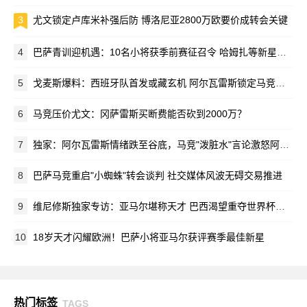
3
尤文锁定卢库米补强后防 博洛尼亚2800万欧要价成转会关键
4
巴萨青训迎机遇：10名小将获季前赛征召令 哈姆扎等新星在列
5
戈麦斯爆料：西班牙队首发或藏玄机 阿尔瓦雷斯锁定马竞新赛季蓝图
6
马竞压价尤文：冈萨雷斯买断费能否砍到2000万？
7
独家：阿尔瓦雷斯情绪跌至谷底，马竞"泼脏水"言论激怒阿根廷新星
8
巴萨马竞重启"小蜘蛛"转会谈判 社交媒体风波无碍交易推进
9
维尼修斯独家专访：亚马尔堪称天才 巴西渴望重夺世界杯荣耀
10
18岁天才闪耀欧洲！巴萨小将亚马尔获评赛季最佳新星
热门标签
TAGS