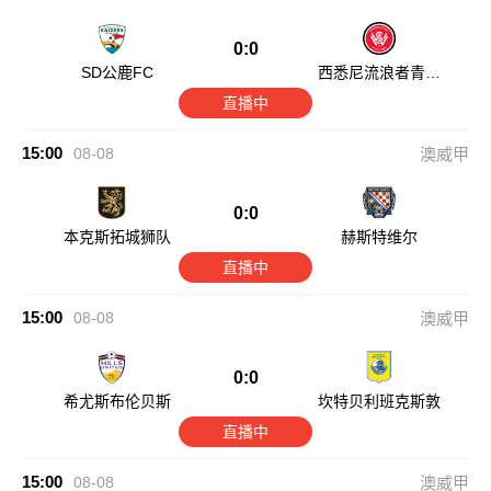
0:0
SD公鹿FC
西悉尼流浪者青年
队
直播中
15:00
08-08
澳威甲
0:0
本克斯拓城狮队
赫斯特维尔
直播中
15:00
08-08
澳威甲
0:0
希尤斯布伦贝斯
坎特贝利班克斯敦
直播中
15:00
08-08
澳威甲