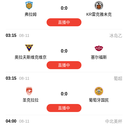
0:0
弗拉姆
KR雷克雅未克
直播中
03:15
08-11
冰岛乙
0:0
奥拉夫斯维克维京
塞尔福斯
直播中
03:15
08-11
葡超
0:0
圣克拉拉
葡萄牙国民
直播中
04:00
08-11
中北美杯