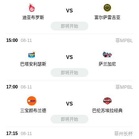
VS
迪亚布罗斯
富尔萨雷吉亚
即将开始
15:00
08-11
菲MPBL
VS
巴塔安利瑟斯
萨兰加尼
即将开始
17:00
08-11
菲MPBL
VS
三宝颜布兰德
巴伦苏埃拉经典
即将开始
17:15
08-11
菲州长杯