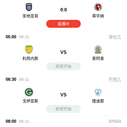
0:0
圣地亚哥
蒂华纳
直播中
05:00
08-11
哥伦乙
VS
利昂内斯
索阿查
即将开始
06:30
08-11
巴西乙
VS
戈伊亚斯
隆迪那
即将开始
08:00
WNBA
08-11