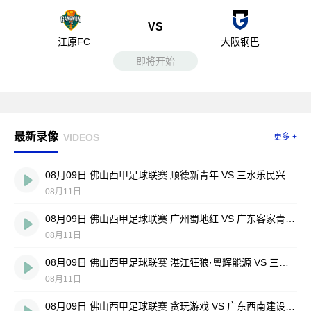
VS
江原FC
大阪钢巴
即将开始
最新录像
VIDEOS
更多 +
08月09日 佛山西甲足球联赛 顺德新青年 VS 三水乐民兴健力宝 全场录像
08月11日
08月09日 佛山西甲足球联赛 广州蜀地红 VS 广东客家青年 全场录像
08月11日
08月09日 佛山西甲足球联赛 湛江狂狼·粵辉能源 VS 三七互娱 全场录像
08月11日
08月09日 佛山西甲足球联赛 贪玩游戏 VS 广东西南建设 全场录像