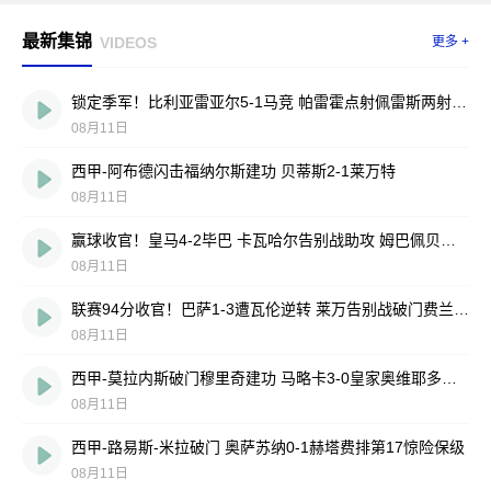
最新集锦
VIDEOS
更多 +
锁定季军！比利亚雷亚尔5-1马竞 帕雷霍点射佩雷斯两射一传
08月11日
西甲-阿布德闪击福纳尔斯建功 贝蒂斯2-1莱万特
08月11日
赢球收官！皇马4-2毕巴 卡瓦哈尔告别战助攻 姆巴佩贝林厄姆破门
08月11日
联赛94分收官！巴萨1-3遭瓦伦逆转 莱万告别战破门费兰献助攻
08月11日
西甲-莫拉内斯破门穆里奇建功 马略卡3-0皇家奥维耶多仍遭降级
08月11日
西甲-路易斯-米拉破门 奥萨苏纳0-1赫塔费排第17惊险保级
08月11日