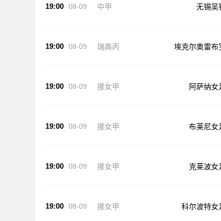
19:00
08-09
中甲
无锡吴
19:00
08-09
瑞典丙
埃克尔奥雷布
19:00
08-09
挪女甲
阿萨纳女
19:00
08-09
挪女甲
布莱尼女
19:00
08-09
挪女甲
克莱波女
19:00
08-09
挪女甲
科尔波特女