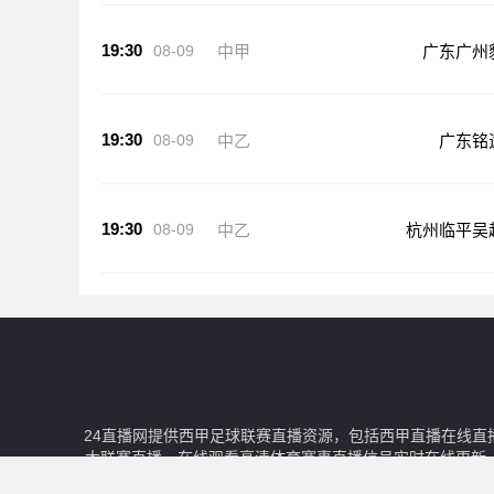
19:30
08-09
中甲
广东广州
19:30
08-09
中乙
广东铭
19:30
08-09
中乙
杭州临平吴
24直播网提供西甲足球联赛直播资源，包括西甲直播在线直
大联赛直播、在线观看高清体育赛事直播信号实时在线更新