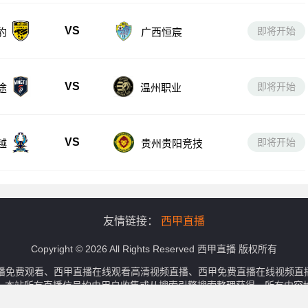
VS
即将开始
豹
广西恒宸
VS
即将开始
温州职业
途
VS
即将开始
越
贵州贵阳竞技
友情链接：
西甲直播
Copyright © 2026 All Rights Reserved 西甲直播 版权所有
播免费观看、西甲直播在线观看高清视频直播、西甲免费直播在线视频直
。本站所有直播信号均由用户收集或从搜索引擎搜索整理获得，所有内容
侵犯您的权益请通知我们，我们会第一时间处理。