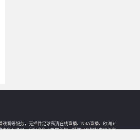
播观看等服务，无插件足球高清在线直播、NBA直播、欧洲五
均来自互联网，我们自身不提供任何直播信号和视频内容如有