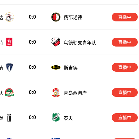
0:0
直播中
达
费耶诺德
0:0
直播中
特
乌德勒支青年队
0:0
直播中
纳
斯吉德
0:0
直播中
队
青岛西海岸
0:0
直播中
堡
泰夫