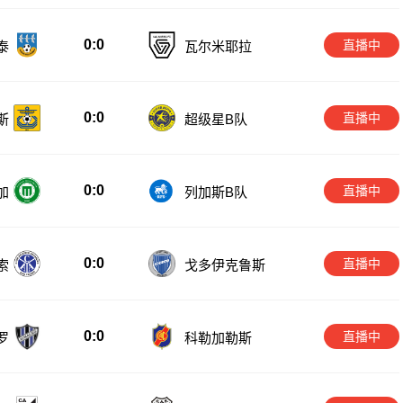
0:0
直播中
泰
瓦尔米耶拉
0:0
直播中
斯
超级星B队
0:0
直播中
加
列加斯B队
0:0
直播中
索
戈多伊克鲁斯
0:0
直播中
罗
科勒加勒斯