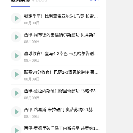
锁定季军！比利亚雷亚尔5-1马竞 帕雷霍点射佩雷斯两射一传
08月09日
西甲-阿布德闪击福纳尔斯建功 贝蒂斯2-1莱万特
08月09日
赢球收官！皇马4-2毕巴 卡瓦哈尔告别战助攻 姆巴佩贝林厄姆破门
08月09日
联赛94分收官！巴萨1-3遭瓦伦逆转 莱万告别战破门费兰献助攻
08月09日
西甲-莫拉内斯破门穆里奇建功 马略卡3-0皇家奥维耶多仍遭降级
08月09日
西甲-路易斯-米拉破门 奥萨苏纳0-1赫塔费排第17惊险保级
08月09日
西甲-罗德里破门马丁内斯扳平 赫罗纳1-1埃尔切惨遭降级