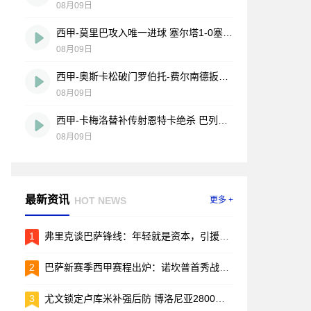
08月09日
西甲-莫里巴攻入唯一进球 塞尔塔1-0塞维利亚
08月09日
西甲-奥斯卡松破门罗伯托-费尔南德扳平 西班牙人1-1皇家社会
08月09日
西甲-卡梅洛替补传射恩特卡绝杀 巴列卡诺2-1逆转阿拉维斯
08月09日
最新资讯
HOT NEWS
更多 +
1
弗里克谈巴萨锋线：年轻就是资本，引援的事儿先放放
2
巴萨新赛季西甲赛程出炉：诺坎普首秀战毕包，两回合国家德比引爆焦点
3
尤文锁定卢库米补强后防 博洛尼亚2800万欧要价成转会关键