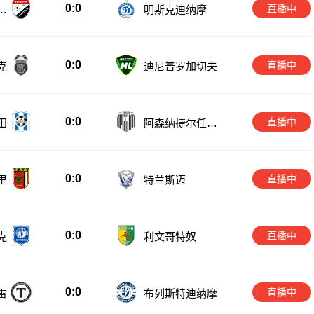
0:0
直播中
伊
明斯克迪纳摩
0:0
直播中
克
迪尼普罗加切夫
0:0
直播中
田
阿森纳捷尔任斯
克
0:0
直播中
里
特兰斯迈
0:0
直播中
克
利文哥特奴
0:0
直播中
雷
布列斯特迪纳摩