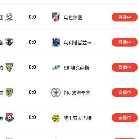
0:0
直播中
亚
乌拉尔图
0:0
直播中
套
乌利塔哲兹卡兹
甘
0:0
直播中
帕
EIF埃克纳斯
0:0
直播中
院
PK-35海辛基
0:0
直播中
治
鲍里索夫巴特