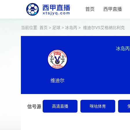
首页
西甲直播
当前位置:
首页
>
足球
>
冰岛丙
>
维迪尔VS艾格纳比利克
冰岛丙
维迪尔
高清直播
咪咕体育
信号源