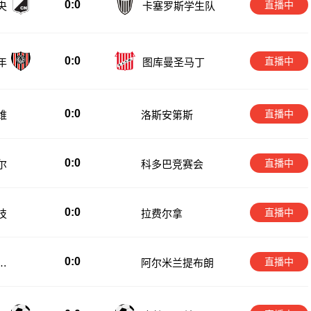
0:0
直播中
央
卡塞罗斯学生队
0:0
直播中
年
图库曼圣马丁
0:0
直播中
维
洛斯安第斯
0:0
直播中
尔
科多巴竞赛会
0:0
直播中
技
拉费尔拿
0:0
直播中
卫
阿尔米兰提布朗