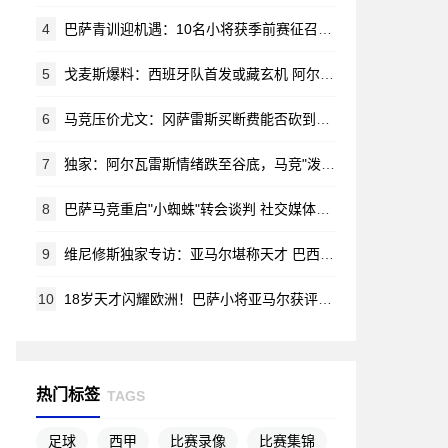
4
巴萨青训迎机遇：10名小将获季前赛征召令 哈姆扎等新星在列
5
戈麦斯爆料：西班牙队首发或藏玄机 阿尔瓦雷斯锁定马竞新赛季蓝图
6
马竞压价尤文：冈萨雷斯买断费能否砍到2000万？
7
独家：阿尔瓦雷斯情绪跌至谷底，马竞"泼脏水"言论激怒阿根廷新星
8
巴萨马竞重启"小蜘蛛"转会谈判 社交媒体风波无碍交易推进
9
维尼修斯独家专访：亚马尔堪称天才 巴西渴望重夺世界杯荣耀
10
18岁天才闪耀欧洲！巴萨小将亚马尔获评赛季最佳新星
热门标签
TAGS
足球
西甲
比赛录像
比赛集锦