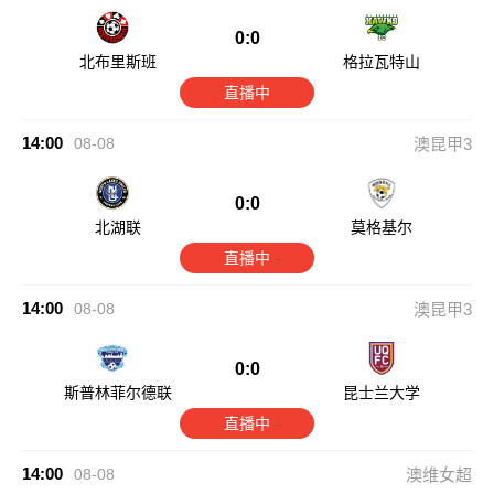
0:0
北布里斯班
格拉瓦特山
直播中
14:00
08-08
澳昆甲3
0:0
北湖联
莫格基尔
直播中
14:00
08-08
澳昆甲3
0:0
斯普林菲尔德联
昆士兰大学
直播中
14:00
08-08
澳维女超