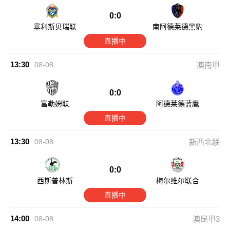
0:0
塞利斯贝瑞联
南阿德莱德黑豹
直播中
13:30
08-08
澳南甲
0:0
富勒姆联
阿德莱德蓝鹰
直播中
13:30
08-08
新西北联
0:0
西斯普林斯
梅尔维尔联合
直播中
14:00
08-08
澳昆甲3