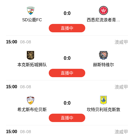
0:0
SD公鹿FC
西悉尼流浪者青年
队
直播中
15:00
08-08
澳威甲
0:0
本克斯拓城狮队
赫斯特维尔
直播中
15:00
08-08
澳威甲
0:0
希尤斯布伦贝斯
坎特贝利班克斯敦
直播中
15:00
08-08
澳威甲