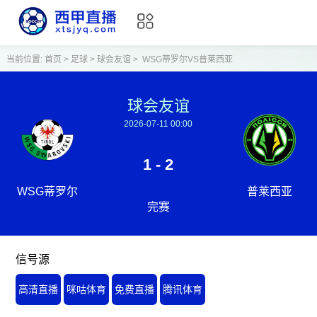
当前位置:
首页
>
足球
>
球会友谊
>
WSG蒂罗尔VS普莱西亚
球会友谊
2026-07-11 00:00
1 - 2
WSG蒂罗尔
普莱西亚
完赛
信号源
高清直播
咪咕体育
免费直播
腾讯体育