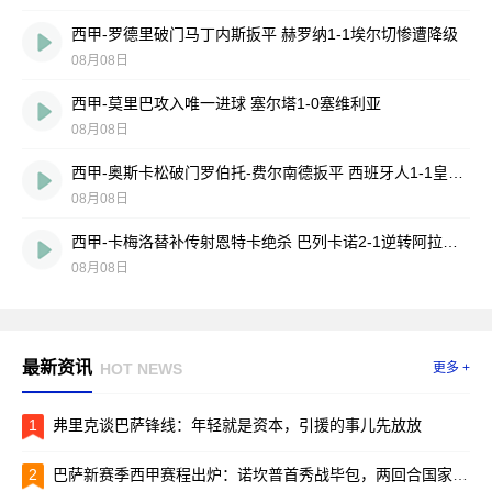
西甲-罗德里破门马丁内斯扳平 赫罗纳1-1埃尔切惨遭降级
08月08日
西甲-莫里巴攻入唯一进球 塞尔塔1-0塞维利亚
08月08日
西甲-奥斯卡松破门罗伯托-费尔南德扳平 西班牙人1-1皇家社会
08月08日
西甲-卡梅洛替补传射恩特卡绝杀 巴列卡诺2-1逆转阿拉维斯
08月08日
最新资讯
HOT NEWS
更多 +
1
弗里克谈巴萨锋线：年轻就是资本，引援的事儿先放放
2
巴萨新赛季西甲赛程出炉：诺坎普首秀战毕包，两回合国家德比引爆焦点