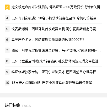
3
尤文锁定卢库米补强后防 博洛尼亚2800万欧要价成转会关键
4
巴萨青训迎机遇：10名小将获季前赛征召令 哈姆扎等新星在列
5
戈麦斯爆料：西班牙队首发或藏玄机 阿尔瓦雷斯锁定马竞新赛季蓝图
6
马竞压价尤文：冈萨雷斯买断费能否砍到2000万？
7
独家：阿尔瓦雷斯情绪跌至谷底，马竞"泼脏水"言论激怒阿根廷新星
8
巴萨马竞重启"小蜘蛛"转会谈判 社交媒体风波无碍交易推进
9
维尼修斯独家专访：亚马尔堪称天才 巴西渴望重夺世界杯荣耀
10
18岁天才闪耀欧洲！巴萨小将亚马尔获评赛季最佳新星
热门标签
TAGS