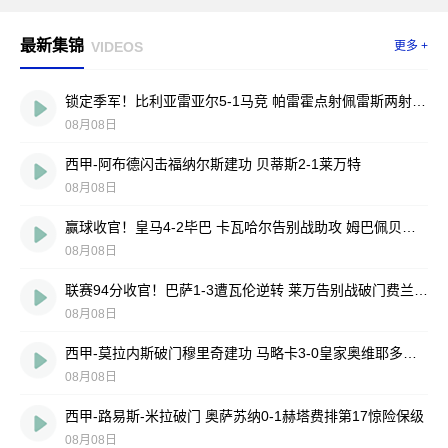
最新集锦
VIDEOS
更多 +
锁定季军！比利亚雷亚尔5-1马竞 帕雷霍点射佩雷斯两射一传
08月08日
西甲-阿布德闪击福纳尔斯建功 贝蒂斯2-1莱万特
08月08日
赢球收官！皇马4-2毕巴 卡瓦哈尔告别战助攻 姆巴佩贝林厄姆破门
08月08日
联赛94分收官！巴萨1-3遭瓦伦逆转 莱万告别战破门费兰献助攻
08月08日
西甲-莫拉内斯破门穆里奇建功 马略卡3-0皇家奥维耶多仍遭降级
08月08日
西甲-路易斯-米拉破门 奥萨苏纳0-1赫塔费排第17惊险保级
08月08日