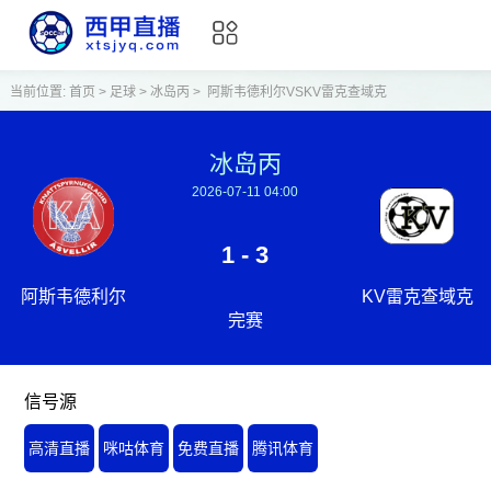
当前位置:
首页
>
足球
>
冰岛丙
>
阿斯韦德利尔VSKV雷克查域克
冰岛丙
2026-07-11 04:00
1 - 3
阿斯韦德利尔
KV雷克查域克
完赛
信号源
高清直播
咪咕体育
免费直播
腾讯体育