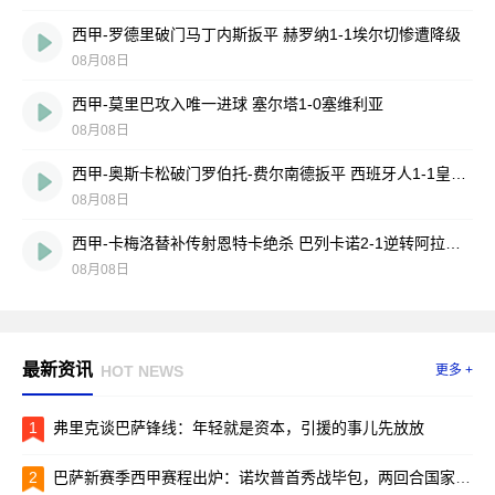
西甲-罗德里破门马丁内斯扳平 赫罗纳1-1埃尔切惨遭降级
08月08日
西甲-莫里巴攻入唯一进球 塞尔塔1-0塞维利亚
08月08日
西甲-奥斯卡松破门罗伯托-费尔南德扳平 西班牙人1-1皇家社会
08月08日
西甲-卡梅洛替补传射恩特卡绝杀 巴列卡诺2-1逆转阿拉维斯
08月08日
最新资讯
HOT NEWS
更多 +
1
弗里克谈巴萨锋线：年轻就是资本，引援的事儿先放放
2
巴萨新赛季西甲赛程出炉：诺坎普首秀战毕包，两回合国家德比引爆焦点