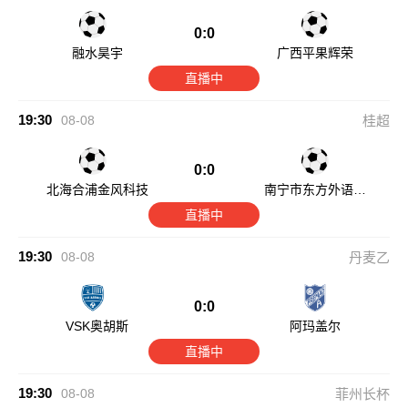
0:0
融水昊宇
广西平果辉荣
直播中
19:30
08-08
桂超
0:0
北海合浦金风科技
南宁市东方外语高
级中学
直播中
19:30
08-08
丹麦乙
0:0
VSK奥胡斯
阿玛盖尔
直播中
19:30
08-08
菲州长杯