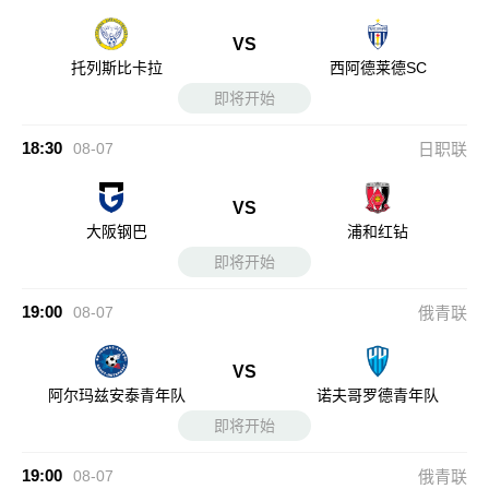
VS
托列斯比卡拉
西阿德莱德SC
即将开始
18:30
08-07
日职联
VS
大阪钢巴
浦和红钻
即将开始
19:00
08-07
俄青联
VS
阿尔玛兹安泰青年队
诺夫哥罗德青年队
即将开始
19:00
08-07
俄青联