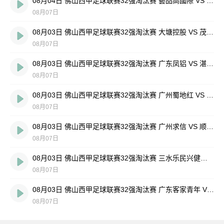
08月04日 佛山西甲足球联赛32强淘汰赛 藝品高國際 VS 湛江狂狼·粵辉能源 全场录像
08月07日
08月03日 佛山西甲足球联赛32强淘汰赛 大塘控股 VS 茂名市点都得 全场录像
08月07日
08月03日 佛山西甲足球联赛32强淘汰赛 广东凤铝 VS 湛江八部科技 全场录像
08月07日
08月03日 佛山西甲足球联赛32强淘汰赛 广州蜀地红 VS 广州戴拿模 全场录像
08月07日
08月03日 佛山西甲足球联赛32强淘汰赛 广州求信 VS 顺德新青年 全场录像
08月07日
08月03日 佛山西甲足球联赛32强淘汰赛 三水乐民兴健力宝 VS 中国澳门澳科精英 全场录像
08月07日
08月03日 佛山西甲足球联赛32强淘汰赛 广东客家青年 VS 广州英华思力U17 全场录像
08月07日