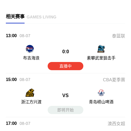
相关赛事
GAMES LIVING
13:00
08-07
泰篮联
0:0
布吉海浪
素攀武里狙击手
直播中
15:00
08-07
CBA夏季赛
VS
浙江方兴渡
青岛崂山啤酒
即将开始
17:00
08-07
澳西女超