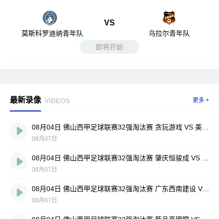
VS
莫斯科罗迪纳青年队
乌拉尔青年队
即将开始
最新录像
VIDEOS
更多 +
08月04日 佛山西甲足球联赛32强淘汰赛 贪玩游戏 VS 美的薪火 全场录像
08月07日
08月04日 佛山西甲足球联赛32强淘汰赛 肇庆恒骏成 VS 三七互娱 全场录像
08月07日
08月04日 佛山西甲足球联赛32强淘汰赛 广东西南建设 VS 香港圣徒 全场录像
08月07日