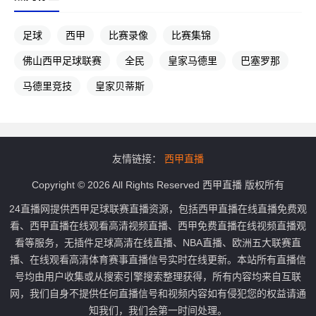
足球
西甲
比赛录像
比赛集锦
佛山西甲足球联赛
全民
皇家马德里
巴塞罗那
马德里竞技
皇家贝蒂斯
友情链接：
西甲直播
Copyright © 2026 All Rights Reserved 西甲直播 版权所有
24直播网提供西甲足球联赛直播资源，包括西甲直播在线直播免费观
看、西甲直播在线观看高清视频直播、西甲免费直播在线视频直播观
看等服务，无插件足球高清在线直播、NBA直播、欧洲五大联赛直
播、在线观看高清体育赛事直播信号实时在线更新。本站所有直播信
号均由用户收集或从搜索引擎搜索整理获得，所有内容均来自互联
网，我们自身不提供任何直播信号和视频内容如有侵犯您的权益请通
知我们，我们会第一时间处理。