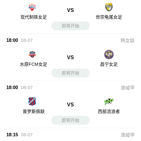
VS
现代制铁女足
世宗龟尾女足
即将开始
18:00
08-07
韩女联
VS
水原FCM女足
昌宁女足
即将开始
18:00
08-07
澳威甲
VS
普罗斯佩联
西部流浪者
即将开始
18:15
08-07
澳威甲