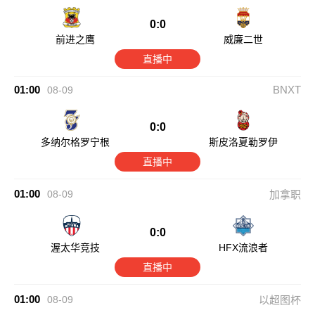
0:0
前进之鹰
威廉二世
直播中
01:00
BNXT
08-09
0:0
多纳尔格罗宁根
斯皮洛夏勒罗伊
直播中
01:00
08-09
加拿职
0:0
渥太华竞技
HFX流浪者
直播中
01:00
08-09
以超图杯