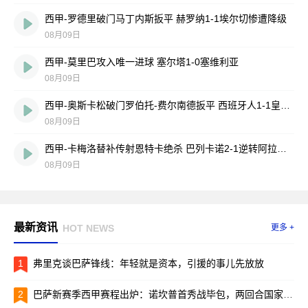
西甲-罗德里破门马丁内斯扳平 赫罗纳1-1埃尔切惨遭降级
08月09日
西甲-莫里巴攻入唯一进球 塞尔塔1-0塞维利亚
08月09日
西甲-奥斯卡松破门罗伯托-费尔南德扳平 西班牙人1-1皇家社会
08月09日
西甲-卡梅洛替补传射恩特卡绝杀 巴列卡诺2-1逆转阿拉维斯
08月09日
最新资讯
HOT NEWS
更多 +
1
弗里克谈巴萨锋线：年轻就是资本，引援的事儿先放放
2
巴萨新赛季西甲赛程出炉：诺坎普首秀战毕包，两回合国家德比引爆焦点