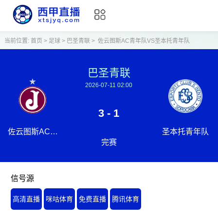
当前位置:
首页
>
足球
>
巴圣青联
>
佐云图斯AC青年队VS圣本托青年队
巴圣青联
2026-07-11 02:00
3 - 1
佐云图斯AC青
圣本托青年队
完赛
年队
信号源
高清直播
咪咕体育
免费直播
腾讯体育