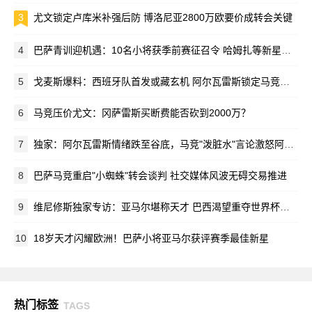
3
尤文锁定卢库米补强后防 博洛尼亚2800万欧要价成转会关键
4
巴萨青训迎机遇：10名小将获季前赛征召令 哈姆扎等新星在列
5
戈麦斯爆料：西班牙队首发或藏玄机 阿尔瓦雷斯锁定马竞新赛季蓝图
6
马竞压价尤文：冈萨雷斯买断费能否砍到2000万？
7
独家：阿尔瓦雷斯情绪跌至谷底，马竞"泼脏水"言论激怒阿根廷新星
8
巴萨马竞重启"小蜘蛛"转会谈判 社交媒体风波无碍交易推进
9
维尼修斯独家专访：亚马尔堪称天才 巴西渴望重夺世界杯荣耀
10
18岁天才闪耀欧洲！巴萨小将亚马尔获评赛季最佳新星
热门标签
TAGS