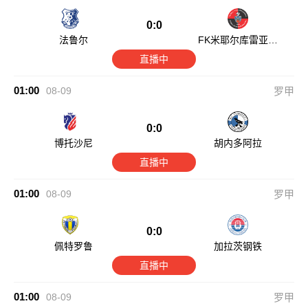
0:0
法鲁尔
FK米耶尔库雷亚丘
克
直播中
01:00
08-09
罗甲
0:0
博托沙尼
胡内多阿拉
直播中
01:00
08-09
罗甲
0:0
佩特罗鲁
加拉茨钢铁
直播中
01:00
08-09
罗甲