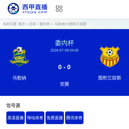
当前位置:
首页
>
足球
>
委内杯
>
乌勒纳VS图积兰奴斯
委内杯
2026-07-09 04:00
0 - 0
乌勒纳
图积兰奴斯
完赛
信号源
高清直播
咪咕体育
免费直播
腾讯体育