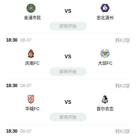
VS
金浦市民
忠北清州
即将开始
18:30
08-07
韩K2联
VS
庆南FC
大邱FC
即将开始
18:30
08-07
韩K2联
VS
华城FC
首尔衣恋
即将开始
18:30
08-07
韩K2联