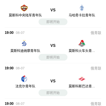
VS
莫斯科中央陆军青年队
马哈奇卡拉青年队
即将开始
19:00
08-07
俄青联
VS
莫斯科迪纳摩青年队
莫斯科火车头青年
队
即将开始
19:00
08-07
俄青联
VS
法克尔青年队
莫斯科斯巴达青年
队
即将开始
19:00
08-07
俄青联