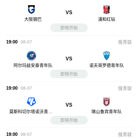
VS
大阪钢巴
浦和红钻
即将开始
19:00
08-07
俄青联
VS
阿尔玛兹安泰青年队
诺夫哥罗德青年队
即将开始
19:00
08-07
俄青联
VS
莫斯科切尔塔诺沃青年
喀山鲁宾青年队
队
即将开始
19:00
08-07
俄青联