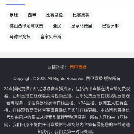
足球
西甲
比赛录像
比赛集锦
佛山西甲足球联赛
全民
皇家马德里
巴塞罗那
马德里竞技
皇家贝蒂斯
友情链接：
西甲直播
Copyright © 2026 All Rights Reserved 西甲直播 版权所有
24直播网提供西甲足球联赛直播资源，包括西甲直播在线直播免费观
看、西甲直播在线观看高清视频直播、西甲免费直播在线视频直播观
看等服务，无插件足球高清在线直播、NBA直播、欧洲五大联赛直
播、在线观看高清体育赛事直播信号实时在线更新。本站所有直播信
号均由用户收集或从搜索引擎搜索整理获得，所有内容均来自互联
网，我们自身不提供任何直播信号和视频内容如有侵犯您的权益请通
知我们，我们会第一时间处理。