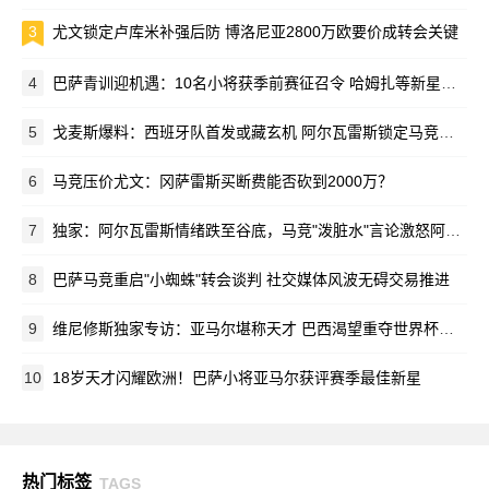
3
尤文锁定卢库米补强后防 博洛尼亚2800万欧要价成转会关键
4
巴萨青训迎机遇：10名小将获季前赛征召令 哈姆扎等新星在列
5
戈麦斯爆料：西班牙队首发或藏玄机 阿尔瓦雷斯锁定马竞新赛季蓝图
6
马竞压价尤文：冈萨雷斯买断费能否砍到2000万？
7
独家：阿尔瓦雷斯情绪跌至谷底，马竞"泼脏水"言论激怒阿根廷新星
8
巴萨马竞重启"小蜘蛛"转会谈判 社交媒体风波无碍交易推进
9
维尼修斯独家专访：亚马尔堪称天才 巴西渴望重夺世界杯荣耀
10
18岁天才闪耀欧洲！巴萨小将亚马尔获评赛季最佳新星
热门标签
TAGS