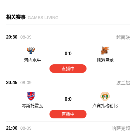
相关赛事
GAMES LIVING
20:30
08-09
越南联
0:0
河内水牛
岘港巨龙
直播中
20:45
08-09
波兰超
0:0
琴斯托霍瓦
卢宾扎格勒比
直播中
21:00
08-09
哈萨克超