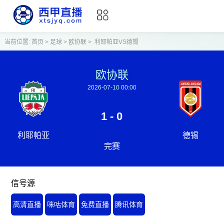
当前位置:
首页
>
足球
>
欧协联
>
利耶帕亚VS德锡
欧协联
2026-07-10 00:00
1 - 0
利耶帕亚
德锡
完赛
信号源
高清直播
咪咕体育
免费直播
腾讯体育