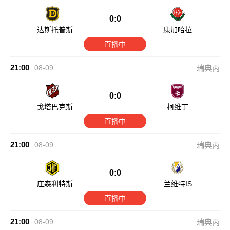
0:0
达斯托普斯
康加哈拉
直播中
21:00
08-09
瑞典丙
0:0
戈塔巴克斯
柯维丁
直播中
21:00
08-09
瑞典丙
0:0
庄森利特斯
兰维特IS
直播中
21:00
08-09
瑞典丙