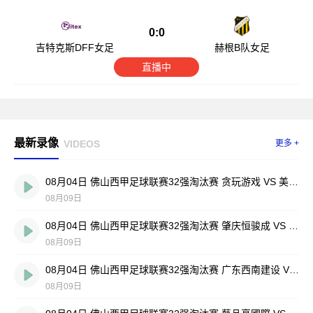
0:0
吉特克斯DFF女足
赫根B队女足
直播中
最新录像
VIDEOS
更多 +
08月04日 佛山西甲足球联赛32强淘汰赛 贪玩游戏 VS 美的薪火 全场录像
08月09日
08月04日 佛山西甲足球联赛32强淘汰赛 肇庆恒骏成 VS 三七互娱 全场录像
08月09日
08月04日 佛山西甲足球联赛32强淘汰赛 广东西南建设 VS 香港圣徒 全场录像
08月09日