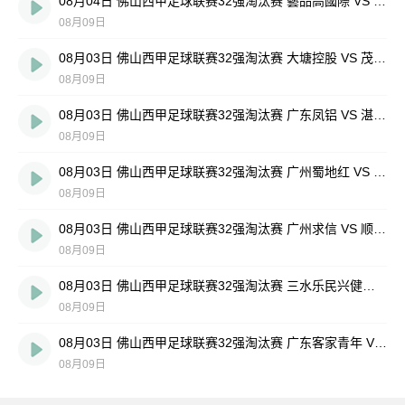
08月04日 佛山西甲足球联赛32强淘汰赛 藝品高國際 VS 湛江狂狼·粵辉能源 全场录像
08月09日
08月03日 佛山西甲足球联赛32强淘汰赛 大塘控股 VS 茂名市点都得 全场录像
08月09日
08月03日 佛山西甲足球联赛32强淘汰赛 广东凤铝 VS 湛江八部科技 全场录像
08月09日
08月03日 佛山西甲足球联赛32强淘汰赛 广州蜀地红 VS 广州戴拿模 全场录像
08月09日
08月03日 佛山西甲足球联赛32强淘汰赛 广州求信 VS 顺德新青年 全场录像
08月09日
08月03日 佛山西甲足球联赛32强淘汰赛 三水乐民兴健力宝 VS 中国澳门澳科精英 全场录像
08月09日
08月03日 佛山西甲足球联赛32强淘汰赛 广东客家青年 VS 广州英华思力U17 全场录像
08月09日