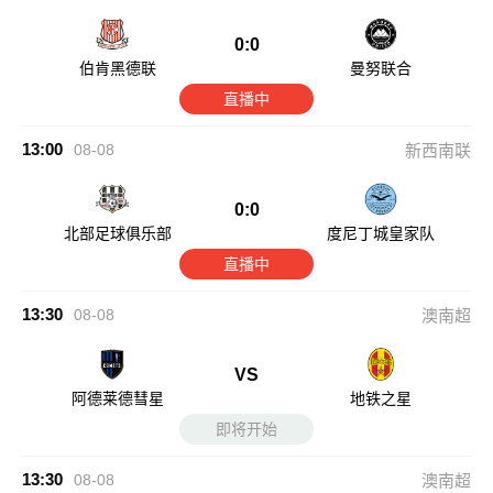
0:0
伯肯黑德联
曼努联合
直播中
13:00
08-08
新西南联
0:0
北部足球俱乐部
度尼丁城皇家队
直播中
13:30
08-08
澳南超
VS
阿德莱德彗星
地铁之星
即将开始
13:30
08-08
澳南超