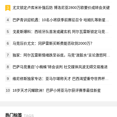
3
尤文锁定卢库米补强后防 博洛尼亚2800万欧要价成转会关键
4
巴萨青训迎机遇：10名小将获季前赛征召令 哈姆扎等新星在列
5
戈麦斯爆料：西班牙队首发或藏玄机 阿尔瓦雷斯锁定马竞新赛季蓝图
6
马竞压价尤文：冈萨雷斯买断费能否砍到2000万？
7
独家：阿尔瓦雷斯情绪跌至谷底，马竞"泼脏水"言论激怒阿根廷新星
8
巴萨马竞重启"小蜘蛛"转会谈判 社交媒体风波无碍交易推进
9
维尼修斯独家专访：亚马尔堪称天才 巴西渴望重夺世界杯荣耀
10
18岁天才闪耀欧洲！巴萨小将亚马尔获评赛季最佳新星
热门标签
TAGS