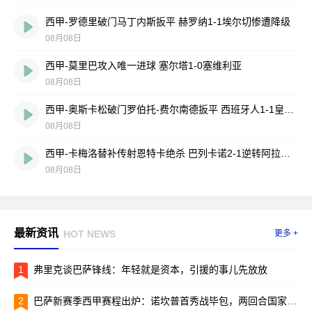
西甲-罗德里破门马丁内斯扳平 赫罗纳1-1埃尔切惨遭降级
08月08日
西甲-莫里巴攻入唯一进球 塞尔塔1-0塞维利亚
08月08日
西甲-奥斯卡松破门罗伯托-费尔南德扳平 西班牙人1-1皇家社会
08月08日
西甲-卡梅洛替补传射恩特卡绝杀 巴列卡诺2-1逆转阿拉维斯
08月08日
最新资讯
HOT NEWS
更多 +
1
弗里克谈巴萨锋线：年轻就是资本，引援的事儿先放放
2
巴萨新赛季西甲赛程出炉：诺坎普首秀战毕包，两回合国家德比引爆焦点