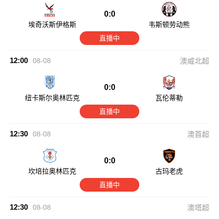
0:0
埃奇沃斯伊格斯
韦斯顿劳动熊
直播中
12:00
08-08
澳威北超
0:0
纽卡斯尔奥林匹克
瓦伦蒂勒
直播中
12:30
08-08
澳首超
0:0
坎培拉奥林匹克
古玛老虎
直播中
12:30
08-08
澳塔超