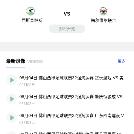
VS
西斯普林斯
梅尔维尔联合
即将开始
最新录像
VIDEOS
更多 +
08月04日 佛山西甲足球联赛32强淘汰赛 贪玩游戏 VS 美的薪火 全场录像
08月08日
08月04日 佛山西甲足球联赛32强淘汰赛 肇庆恒骏成 VS 三七互娱 全场录像
08月08日
08月04日 佛山西甲足球联赛32强淘汰赛 广东西南建设 VS 香港圣徒 全场录像
08月08日