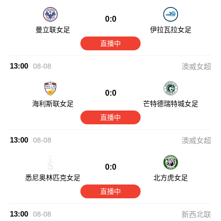
0:0
曼立联女足
伊拉瓦拉女足
直播中
13:00
08-08
澳威女超
0:0
海利斯联女足
芒特德瑞特城女足
直播中
13:00
08-08
澳威女超
0:0
悉尼奥林匹克女足
北方虎女足
直播中
13:00
08-08
新西北联