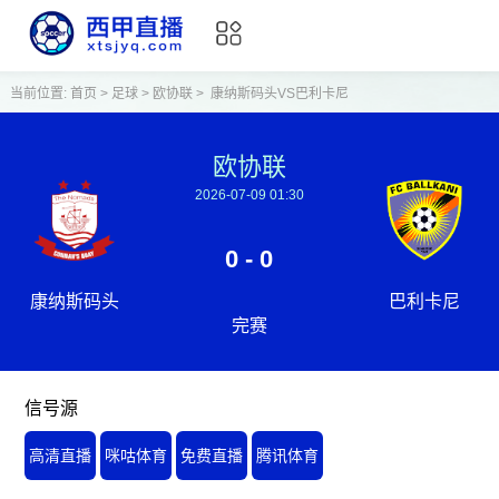
当前位置:
首页
>
足球
>
欧协联
>
康纳斯码头VS巴利卡尼
欧协联
2026-07-09 01:30
0 - 0
康纳斯码头
巴利卡尼
完赛
信号源
高清直播
咪咕体育
免费直播
腾讯体育