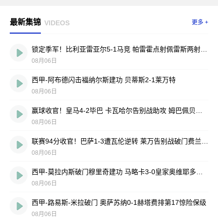
最新集锦
VIDEOS
更多 +
锁定季军！比利亚雷亚尔5-1马竞 帕雷霍点射佩雷斯两射一传
08月06日
西甲-阿布德闪击福纳尔斯建功 贝蒂斯2-1莱万特
08月06日
赢球收官！皇马4-2毕巴 卡瓦哈尔告别战助攻 姆巴佩贝林厄姆破门
08月06日
联赛94分收官！巴萨1-3遭瓦伦逆转 莱万告别战破门费兰献助攻
08月06日
西甲-莫拉内斯破门穆里奇建功 马略卡3-0皇家奥维耶多仍遭降级
08月06日
西甲-路易斯-米拉破门 奥萨苏纳0-1赫塔费排第17惊险保级
08月06日