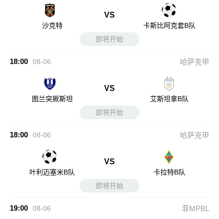
VS
沙克特
卡斯比阿克套B队
即将开始
18:00
08-06
哈萨克甲
VS
图兰突厥斯坦
艾斯坦拿B队
即将开始
18:00
08-06
哈萨克甲
VS
叶利迈塞米B队
卡拉特B队
即将开始
19:00
08-06
菲MPBL