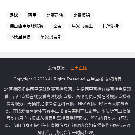
足球
西甲
比赛录像
比赛集锦
佛山西甲足球联赛
全民
皇家马德里
巴塞罗那
马德里竞技
皇家贝蒂斯
友情链接：
西甲直播
Copyright © 2026 All Rights Reserved 西甲直播 版权所有
24直播网提供西甲足球联赛直播资源，包括西甲直播在线直播免费观
看、西甲直播在线观看高清视频直播、西甲免费直播在线视频直播观
看等服务，无插件足球高清在线直播、NBA直播、欧洲五大联赛直
播、在线观看高清体育赛事直播信号实时在线更新。本站所有直播信
号均由用户收集或从搜索引擎搜索整理获得，所有内容均来自互联
网，我们自身不提供任何直播信号和视频内容如有侵犯您的权益请通
知我们，我们会第一时间处理。