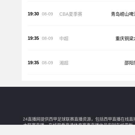
19:30
08-09
CBA夏季赛
青岛崂山啤
19:35
08-09
中超
重庆铜梁
19:35
08-09
湘超
邵阳
24直播网提供西甲足球联赛直播资源，包括西甲直播在线直
大联赛直播、在线观看高清体育赛事直播信号实时在线更新