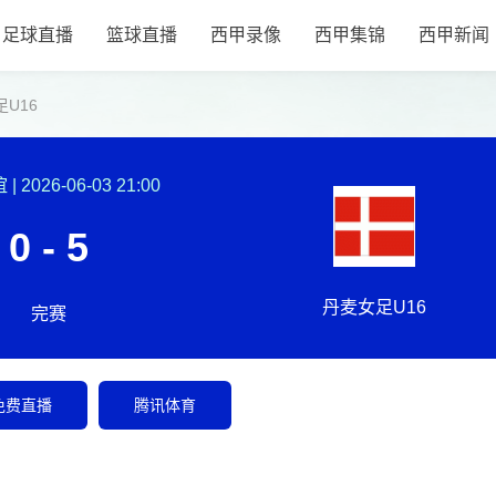
足球直播
篮球直播
西甲录像
西甲集锦
西甲新闻
U16
谊
|
2026-06-03 21:00
0 - 5
丹麦女足U16
完赛
免费直播
腾讯体育