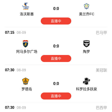
0:0
洛沃斯墨
奥兰乔FC
直播中
07:15
08-09
巴马甲
0:0
阿马多尔广场
陶罗
直播中
07:30
08-09
美冠联
0:0
罗德岛
科罗拉多跃泉
直播中
07:30
08-09
巴西甲