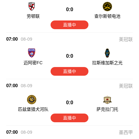
0:0
劳顿联
查尔斯顿电池
直播中
07:00
08-09
美冠联
0:0
迈阿密FC
拉斯维加斯之光
直播中
07:00
08-09
美冠联
0:0
匹兹堡猎犬河队
萨克拉门托
直播中
07:00
08-09
墨西甲