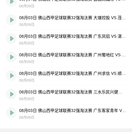
08月09日
08月03日 佛山西甲足球联赛32强淘汰赛 大塘控股 VS 茂名市点都得 全场录像
08月09日
08月03日 佛山西甲足球联赛32强淘汰赛 广东凤铝 VS 湛江八部科技 全场录像
08月09日
08月03日 佛山西甲足球联赛32强淘汰赛 广州蜀地红 VS 广州戴拿模 全场录像
08月09日
08月03日 佛山西甲足球联赛32强淘汰赛 广州求信 VS 顺德新青年 全场录像
08月09日
08月03日 佛山西甲足球联赛32强淘汰赛 三水乐民兴健力宝 VS 中国澳门澳科精英 全场录像
08月09日
08月03日 佛山西甲足球联赛32强淘汰赛 广东客家青年 VS 广州英华思力U17 全场录像
08月09日