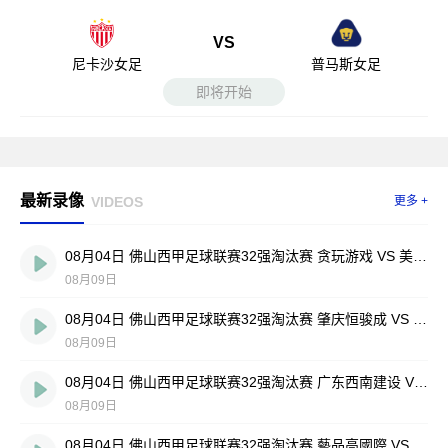
VS
尼卡沙女足
普马斯女足
即将开始
最新录像
VIDEOS
更多 +
08月04日 佛山西甲足球联赛32强淘汰赛 贪玩游戏 VS 美的薪火 全场录像
08月09日
08月04日 佛山西甲足球联赛32强淘汰赛 肇庆恒骏成 VS 三七互娱 全场录像
08月09日
08月04日 佛山西甲足球联赛32强淘汰赛 广东西南建设 VS 香港圣徒 全场录像
08月09日
08月04日 佛山西甲足球联赛32强淘汰赛 藝品高國際 VS 湛江狂狼·粵辉能源 全场录像