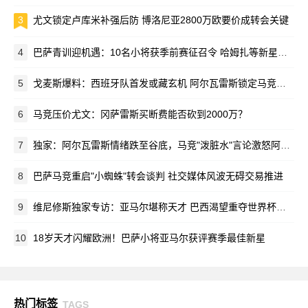
3
尤文锁定卢库米补强后防 博洛尼亚2800万欧要价成转会关键
4
巴萨青训迎机遇：10名小将获季前赛征召令 哈姆扎等新星在列
5
戈麦斯爆料：西班牙队首发或藏玄机 阿尔瓦雷斯锁定马竞新赛季蓝图
6
马竞压价尤文：冈萨雷斯买断费能否砍到2000万？
7
独家：阿尔瓦雷斯情绪跌至谷底，马竞"泼脏水"言论激怒阿根廷新星
8
巴萨马竞重启"小蜘蛛"转会谈判 社交媒体风波无碍交易推进
9
维尼修斯独家专访：亚马尔堪称天才 巴西渴望重夺世界杯荣耀
10
18岁天才闪耀欧洲！巴萨小将亚马尔获评赛季最佳新星
热门标签
TAGS