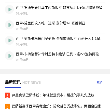
西甲-罗德里破门马丁内斯扳平 赫罗纳1-1埃尔切惨遭降级
08月08日
西甲-莫里巴攻入唯一进球 塞尔塔1-0塞维利亚
08月08日
西甲-奥斯卡松破门罗伯托-费尔南德扳平 西班牙人1-1皇家社会
08月08日
西甲-卡梅洛替补传射恩特卡绝杀 巴列卡诺2-1逆转阿拉维斯
08月08日
最新资讯
HOT NEWS
更多 +
1
弗里克谈巴萨锋线：年轻就是资本，引援的事儿先放放
2
巴萨新赛季西甲赛程出炉：诺坎普首秀战毕包，两回合国家德比引爆焦点