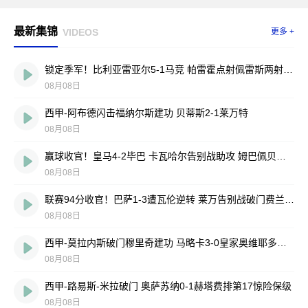
最新集锦
VIDEOS
更多 +
锁定季军！比利亚雷亚尔5-1马竞 帕雷霍点射佩雷斯两射一传
08月08日
西甲-阿布德闪击福纳尔斯建功 贝蒂斯2-1莱万特
08月08日
赢球收官！皇马4-2毕巴 卡瓦哈尔告别战助攻 姆巴佩贝林厄姆破门
08月08日
联赛94分收官！巴萨1-3遭瓦伦逆转 莱万告别战破门费兰献助攻
08月08日
西甲-莫拉内斯破门穆里奇建功 马略卡3-0皇家奥维耶多仍遭降级
08月08日
西甲-路易斯-米拉破门 奥萨苏纳0-1赫塔费排第17惊险保级
08月08日