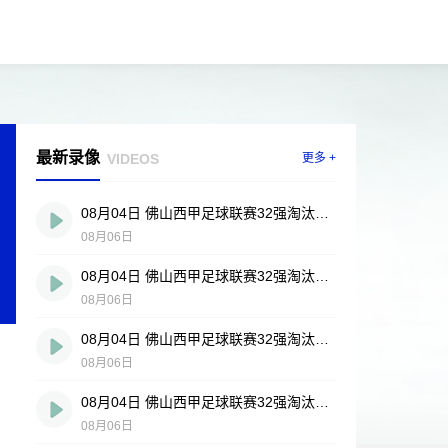
最新录像
VIDEOS
更多 +
08月04日 佛山西甲足球联赛32强淘汰赛 贪玩游戏 VS 美的薪火 全场录像
08月06日
08月04日 佛山西甲足球联赛32强淘汰赛 肇庆恒骏成 VS 三七互娱 全场录像
08月06日
08月04日 佛山西甲足球联赛32强淘汰赛 广东西南建设 VS 香港圣徒 全场录像
08月06日
08月04日 佛山西甲足球联赛32强淘汰赛 藝品高國際 VS 湛江狂狼·粵辉能源 全场录像
08月06日