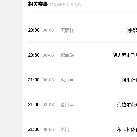
相关赛事
GAMES LIVING
20:00
08-06
英联杯
剑桥
20:30
08-06
越南联
胡志明市飞
21:00
08-06
也门甲
阿里萨
21:00
08-06
也门甲
海拉尔荷
21:00
08-06
也门甲
穆卡拉体