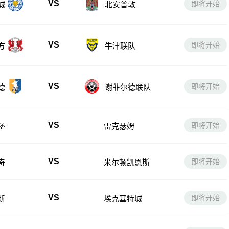
VS
即将开始
城
北安普敦
VS
即将开始
方
牛津联队
VS
即将开始
德
谢菲尔德联队
VS
即将开始
堡
雷克瑟姆
VS
即将开始
奇
米尔顿凯恩斯
VS
即将开始
斯
埃克塞特城