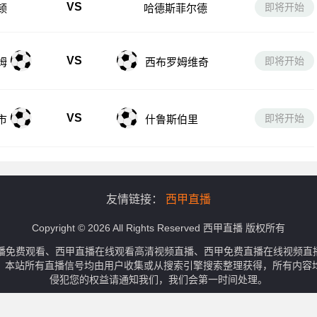
VS
即将开始
顿
哈德斯菲尔德
VS
即将开始
姆
西布罗姆维奇
VS
即将开始
市
什鲁斯伯里
友情链接：
西甲直播
Copyright © 2026 All Rights Reserved 西甲直播 版权所有
播免费观看、西甲直播在线观看高清视频直播、西甲免费直播在线视频直
。本站所有直播信号均由用户收集或从搜索引擎搜索整理获得，所有内容
侵犯您的权益请通知我们，我们会第一时间处理。