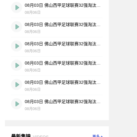
08月03日 佛山西甲足球联赛32强淘汰赛 大塘控股 VS 茂名市点都得 全场录像
08月06日
08月03日 佛山西甲足球联赛32强淘汰赛 广东凤铝 VS 湛江八部科技 全场录像
08月06日
08月03日 佛山西甲足球联赛32强淘汰赛 广州蜀地红 VS 广州戴拿模 全场录像
08月06日
08月03日 佛山西甲足球联赛32强淘汰赛 广州求信 VS 顺德新青年 全场录像
08月06日
08月03日 佛山西甲足球联赛32强淘汰赛 三水乐民兴健力宝 VS 中国澳门澳科精英 全场录像
08月06日
08月03日 佛山西甲足球联赛32强淘汰赛 广东客家青年 VS 广州英华思力U17 全场录像
08月06日
最新集锦
VIDEOS
更多 +