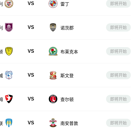
VS
即将开始
利
雷丁
VS
即将开始
利
诺茨郡
VS
即将开始
顿
布莱克本
VS
即将开始
城
斯文登
VS
即将开始
姆
查尔顿
VS
即将开始
联
南安普敦