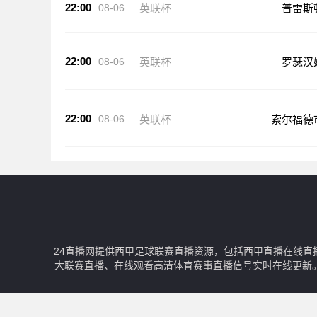
22:00
08-06
英联杯
普雷斯
22:00
08-06
英联杯
罗瑟汉
22:00
08-06
英联杯
索尔福德
24直播网提供西甲足球联赛直播资源，包括西甲直播在线直
大联赛直播、在线观看高清体育赛事直播信号实时在线更新