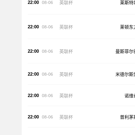
22:00
08-06
英联杯
莱斯特
22:00
08-06
英联杯
莱顿东
22:00
08-06
英联杯
曼斯菲尔
22:00
08-06
英联杯
米德尔斯
22:00
08-06
英联杯
诺维
22:00
08-06
英联杯
普利茅