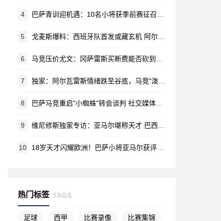
4
巴萨青训迎机遇：10名小将获季前赛征召令 哈姆扎等新星在列
5
戈麦斯爆料：西班牙队首发或藏玄机 阿尔瓦雷斯锁定马竞新赛季蓝图
6
马竞压价尤文：冈萨雷斯买断费能否砍到2000万？
7
独家：阿尔瓦雷斯情绪跌至谷底，马竞"泼脏水"言论激怒阿根廷新星
8
巴萨马竞重启"小蜘蛛"转会谈判 社交媒体风波无碍交易推进
9
维尼修斯独家专访：亚马尔堪称天才 巴西渴望重夺世界杯荣耀
10
18岁天才闪耀欧洲！巴萨小将亚马尔获评赛季最佳新星
热门标签
TAGS
足球
西甲
比赛录像
比赛集锦