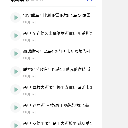
锁定季军！比利亚雷亚尔5-1马竞 帕雷霍点射佩雷斯两射一传
08月07日
西甲-阿布德闪击福纳尔斯建功 贝蒂斯2-1莱万特
08月07日
赢球收官！皇马4-2毕巴 卡瓦哈尔告别战助攻 姆巴佩贝林厄姆破门
08月07日
联赛94分收官！巴萨1-3遭瓦伦逆转 莱万告别战破门费兰献助攻
08月07日
西甲-莫拉内斯破门穆里奇建功 马略卡3-0皇家奥维耶多仍遭降级
08月07日
西甲-路易斯-米拉破门 奥萨苏纳0-1赫塔费排第17惊险保级
08月07日
西甲-罗德里破门马丁内斯扳平 赫罗纳1-1埃尔切惨遭降级