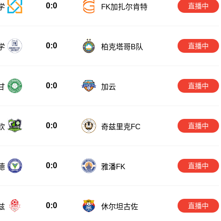
0:0
直播中
学
FK加扎尔肯特
0:0
直播中
学
柏克塔哥B队
0:0
直播中
甘
加云
0:0
直播中
钦
奇兹里克FC
0:0
直播中
德
雅潘FK
0:0
直播中
兹
休尔坦古佐