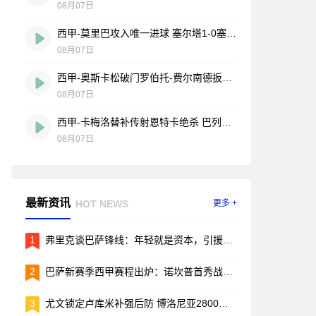
08月07日
西甲-莫里巴攻入唯一进球 塞尔塔1-0塞维利亚
08月07日
西甲-奥斯卡松破门罗伯托-费尔南德扳平 西班牙人1-1皇家社会
08月07日
西甲-卡梅洛替补传射恩特卡绝杀 巴列卡诺2-1逆转阿拉维斯
08月07日
最新资讯
HOT NEWS
更多 +
1
弗里克谈巴萨锋线：年轻就是资本，引援的事儿先放放
2
巴萨新赛季西甲赛程出炉：诺坎普首秀战毕包，两回合国家德比引爆焦点
3
尤文锁定卢库米补强后防 博洛尼亚2800万欧要价成转会关键