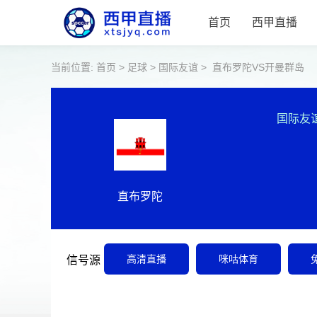
首页
西甲直播
当前位置:
首页
>
足球
>
国际友谊
>
直布罗陀VS开曼群岛
国际友
直布罗陀
高清直播
咪咕体育
信号源