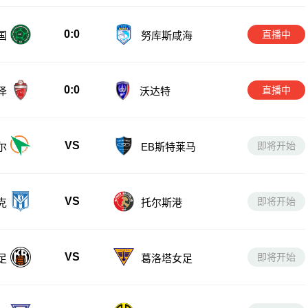
0:0
直播中
国
努库斯咸海
0:0
直播中
沃达特
泽
VS
即将开始
尔
EB斯特莱马
VS
即将开始
克
托尔斯港
VS
即将开始
足
葛洛塔女足