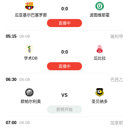
0:0
瓜亚基尔巴塞罗那
波图维耶霍
直播中
05:15
08-08
玻利甲
0:0
学术DB
瓜比拉
直播中
06:30
08-08
巴西乙
VS
欧帕尔利奥
圣贝纳多
即将开始
07:00
08-08
加拿职