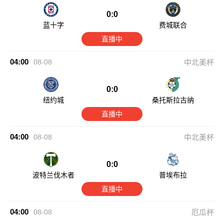
0:0
蓝十字
费城联合
直播中
04:00
08-08
中北美杯
0:0
纽约城
桑托斯拉古纳
直播中
04:00
08-08
中北美杯
0:0
波特兰伐木者
普埃布拉
直播中
04:00
08-08
厄瓜杯