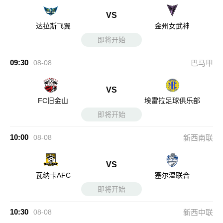
VS
达拉斯飞翼
金州女武神
即将开始
09:30
08-08
巴马甲
VS
FC旧金山
埃雷拉足球俱乐部
即将开始
10:00
08-08
新西南联
VS
瓦纳卡AFC
塞尔温联合
即将开始
10:30
08-08
新西中联