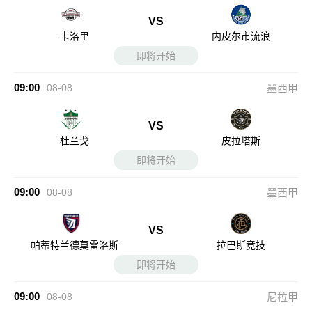
VS
卡洛里
内皮尔市流浪
即将开始
09:00
08-08
墨西甲
VS
杜兰戈
皮拉塔斯
即将开始
09:00
08-08
墨西甲
VS
帕蒂特兰德莫雷洛斯
拉巴斯竞技
即将开始
09:00
08-08
尼拉甲