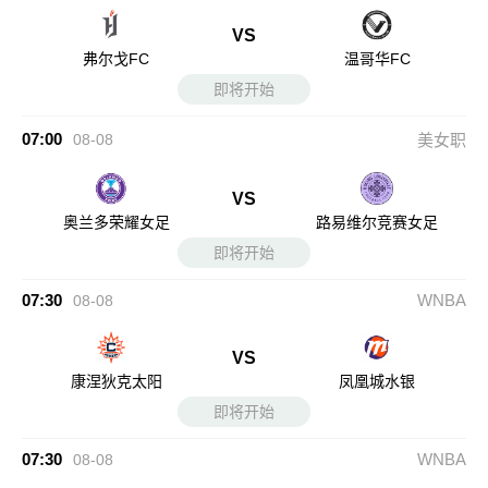
VS
弗尔戈FC
温哥华FC
即将开始
07:00
08-08
美女职
VS
奥兰多荣耀女足
路易维尔竞赛女足
即将开始
07:30
WNBA
08-08
VS
康涅狄克太阳
凤凰城水银
即将开始
07:30
WNBA
08-08