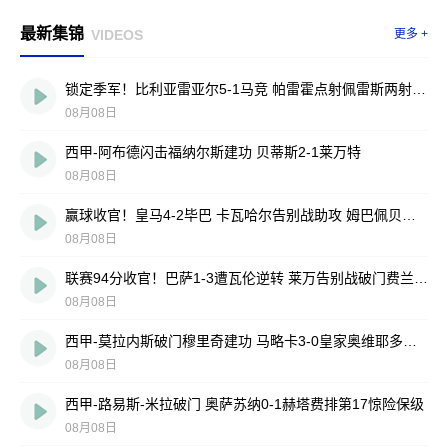
最新集锦
VIDEOS
更多 +
锁定季军！比利亚雷亚尔5-1马竞 帕雷霍点射佩雷斯两射一传
08月08日
西甲-阿布德闪击福纳尔斯建功 贝蒂斯2-1莱万特
08月08日
赢球收官！皇马4-2毕巴 卡瓦哈尔告别战助攻 姆巴佩贝林厄姆破门
08月08日
联赛94分收官！巴萨1-3遭瓦伦逆转 莱万告别战破门费兰献助攻
08月08日
西甲-莫拉内斯破门穆里奇建功 马略卡3-0皇家奥维耶多仍遭降级
08月08日
西甲-路易斯-米拉破门 奥萨苏纳0-1赫塔费排第17惊险保级
08月08日