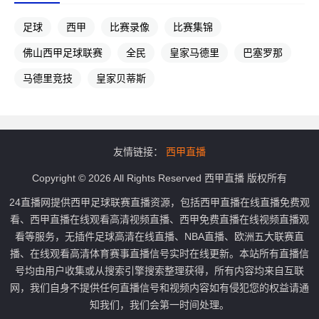
足球
西甲
比赛录像
比赛集锦
佛山西甲足球联赛
全民
皇家马德里
巴塞罗那
马德里竞技
皇家贝蒂斯
友情链接：
西甲直播
Copyright © 2026 All Rights Reserved 西甲直播 版权所有
24直播网提供西甲足球联赛直播资源，包括西甲直播在线直播免费观
看、西甲直播在线观看高清视频直播、西甲免费直播在线视频直播观
看等服务，无插件足球高清在线直播、NBA直播、欧洲五大联赛直
播、在线观看高清体育赛事直播信号实时在线更新。本站所有直播信
号均由用户收集或从搜索引擎搜索整理获得，所有内容均来自互联
网，我们自身不提供任何直播信号和视频内容如有侵犯您的权益请通
知我们，我们会第一时间处理。