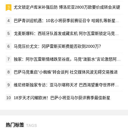
3
尤文锁定卢库米补强后防 博洛尼亚2800万欧要价成转会关键
4
巴萨青训迎机遇：10名小将获季前赛征召令 哈姆扎等新星在列
5
戈麦斯爆料：西班牙队首发或藏玄机 阿尔瓦雷斯锁定马竞新赛季蓝图
6
马竞压价尤文：冈萨雷斯买断费能否砍到2000万？
7
独家：阿尔瓦雷斯情绪跌至谷底，马竞"泼脏水"言论激怒阿根廷新星
8
巴萨马竞重启"小蜘蛛"转会谈判 社交媒体风波无碍交易推进
9
维尼修斯独家专访：亚马尔堪称天才 巴西渴望重夺世界杯荣耀
10
18岁天才闪耀欧洲！巴萨小将亚马尔获评赛季最佳新星
热门标签
TAGS