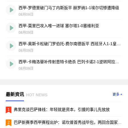
西甲-罗德里破门马丁内斯扳平 赫罗纳1-1埃尔切惨遭降级
08月09日
西甲-莫里巴攻入唯一进球 塞尔塔1-0塞维利亚
08月09日
西甲-奥斯卡松破门罗伯托-费尔南德扳平 西班牙人1-1皇家社会
08月09日
西甲-卡梅洛替补传射恩特卡绝杀 巴列卡诺2-1逆转阿拉维斯
08月09日
最新资讯
HOT NEWS
更多 +
1
弗里克谈巴萨锋线：年轻就是资本，引援的事儿先放放
2
巴萨新赛季西甲赛程出炉：诺坎普首秀战毕包，两回合国家德比引爆焦点