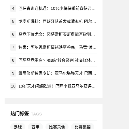
4
巴萨青训迎机遇：10名小将获季前赛征召令 哈姆扎等新星在列
5
戈麦斯爆料：西班牙队首发或藏玄机 阿尔瓦雷斯锁定马竞新赛季蓝图
6
马竞压价尤文：冈萨雷斯买断费能否砍到2000万？
7
独家：阿尔瓦雷斯情绪跌至谷底，马竞"泼脏水"言论激怒阿根廷新星
8
巴萨马竞重启"小蜘蛛"转会谈判 社交媒体风波无碍交易推进
9
维尼修斯独家专访：亚马尔堪称天才 巴西渴望重夺世界杯荣耀
10
18岁天才闪耀欧洲！巴萨小将亚马尔获评赛季最佳新星
热门标签
TAGS
足球
西甲
比赛录像
比赛集锦