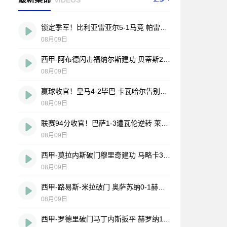
锁定季军！比利亚雷亚尔5-1马竞 帕雷霍点射佩雷斯两射一传
08月09日
西甲-阿布德闪击福纳尔斯建功 贝蒂斯2-1莱万特
08月09日
赢球收官！皇马4-2毕巴 卡瓦哈尔告别战助攻 姆巴佩贝林厄姆破门
08月09日
联赛94分收官！巴萨1-3遭瓦伦逆转 莱万告别战破门费兰献助攻
08月09日
西甲-莫拉内斯破门穆里奇建功 马略卡3-0皇家奥维耶多仍遭降级
08月09日
西甲-路易斯-米拉破门 奥萨苏纳0-1赫塔费排第17惊险保级
08月09日
西甲-罗德里破门马丁内斯扳平 赫罗纳1-1埃尔切惨遭降级