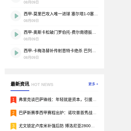
08月09日
西甲-莫里巴攻入唯一进球 塞尔塔1-0塞维利亚
08月09日
西甲-奥斯卡松破门罗伯托-费尔南德扳平 西班牙人1-1皇家社会
08月09日
西甲-卡梅洛替补传射恩特卡绝杀 巴列卡诺2-1逆转阿拉维斯
08月09日
最新资讯
HOT NEWS
更多 +
1
弗里克谈巴萨锋线：年轻就是资本，引援的事儿先放放
2
巴萨新赛季西甲赛程出炉：诺坎普首秀战毕包，两回合国家德比引爆焦点
3
尤文锁定卢库米补强后防 博洛尼亚2800万欧要价成转会关键