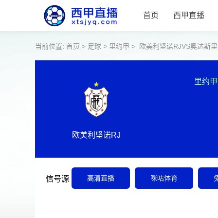
首页
西甲直播
当前位置:
首页
>
足球
>
里约甲
>
欧美利坚诺RJVS奥达斯里
里约甲
欧美利坚诺RJ
高清直播
咪咕体育
信号源