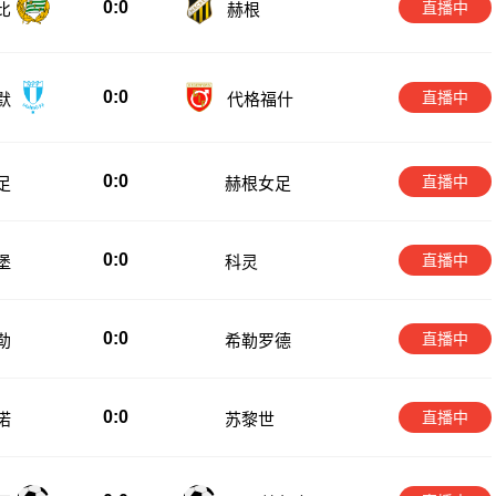
0:0
直播中
比
赫根
0:0
直播中
默
代格福什
0:0
直播中
足
赫根女足
0:0
直播中
堡
科灵
0:0
直播中
勒
希勒罗德
0:0
直播中
诺
苏黎世