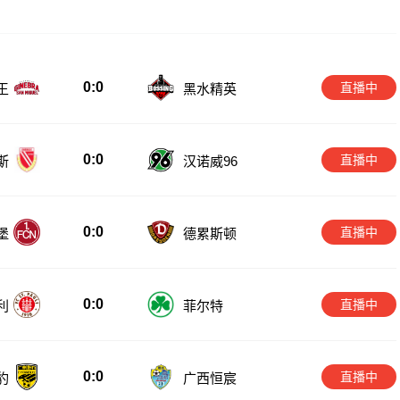
0:0
直播中
王
黑水精英
0:0
直播中
斯
汉诺威96
0:0
直播中
堡
德累斯顿
0:0
直播中
利
菲尔特
0:0
直播中
豹
广西恒宸