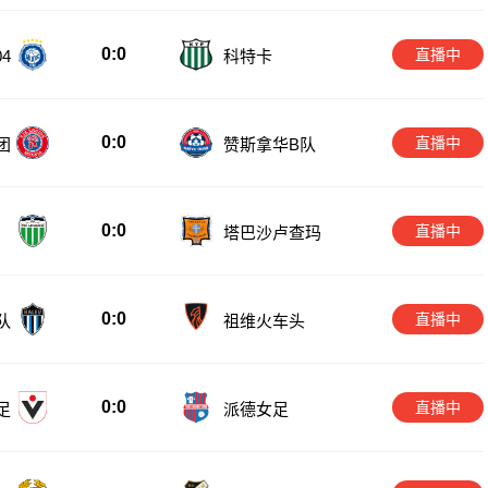
0:0
直播中
4
科特卡
0:0
直播中
团
赞斯拿华B队
0:0
直播中
1
塔巴沙卢查玛
0:0
直播中
队
祖维火车头
0:0
直播中
足
派德女足