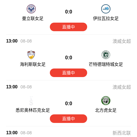
0:0
曼立联女足
伊拉瓦拉女足
直播中
13:00
08-08
澳威女超
0:0
海利斯联女足
芒特德瑞特城女足
直播中
13:00
08-08
澳威女超
0:0
悉尼奥林匹克女足
北方虎女足
直播中
13:00
08-08
新西北联