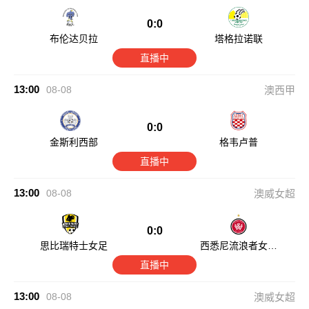
0:0
布伦达贝拉
塔格拉诺联
直播中
13:00
08-08
澳西甲
0:0
金斯利西部
格韦卢普
直播中
13:00
08-08
澳威女超
0:0
思比瑞特士女足
西悉尼流浪者女足
B队
直播中
13:00
08-08
澳威女超