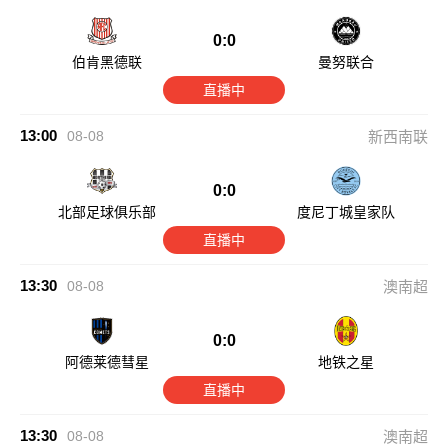
0:0
伯肯黑德联
曼努联合
直播中
13:00
08-08
新西南联
0:0
北部足球俱乐部
度尼丁城皇家队
直播中
13:30
08-08
澳南超
0:0
阿德莱德彗星
地铁之星
直播中
13:30
08-08
澳南超