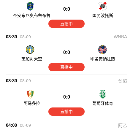
0:0
圣安东尼奥布鲁布鲁
国民波托斯
直播中
03:30
WNBA
08-09
0:0
芝加哥天空
印第安纳狂热
直播中
03:30
08-09
葡超
0:0
阿马多拉
葡萄牙体育
直播中
04:00
08-09
阿乙