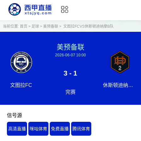
当前位置:
首页
>
足球
>
美预备联
>
文图拉FCVS休斯顿迪纳摩B队
美预备联
2026-06-07 10:00
3 - 1
文图拉FC
休斯顿迪纳摩B
完赛
队
信号源
高清直播
咪咕体育
免费直播
腾讯体育