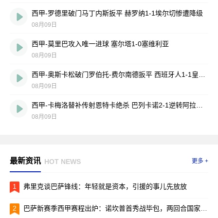
西甲-罗德里破门马丁内斯扳平 赫罗纳1-1埃尔切惨遭降级
08月09日
西甲-莫里巴攻入唯一进球 塞尔塔1-0塞维利亚
08月09日
西甲-奥斯卡松破门罗伯托-费尔南德扳平 西班牙人1-1皇家社会
08月09日
西甲-卡梅洛替补传射恩特卡绝杀 巴列卡诺2-1逆转阿拉维斯
08月09日
最新资讯
HOT NEWS
更多 +
1
弗里克谈巴萨锋线：年轻就是资本，引援的事儿先放放
2
巴萨新赛季西甲赛程出炉：诺坎普首秀战毕包，两回合国家德比引爆焦点