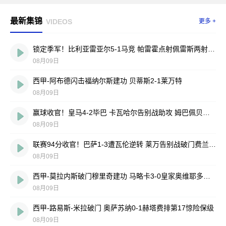
最新集锦
VIDEOS
更多 +
锁定季军！比利亚雷亚尔5-1马竞 帕雷霍点射佩雷斯两射一传
08月09日
西甲-阿布德闪击福纳尔斯建功 贝蒂斯2-1莱万特
08月09日
赢球收官！皇马4-2毕巴 卡瓦哈尔告别战助攻 姆巴佩贝林厄姆破门
08月09日
联赛94分收官！巴萨1-3遭瓦伦逆转 莱万告别战破门费兰献助攻
08月09日
西甲-莫拉内斯破门穆里奇建功 马略卡3-0皇家奥维耶多仍遭降级
08月09日
西甲-路易斯-米拉破门 奥萨苏纳0-1赫塔费排第17惊险保级
08月09日