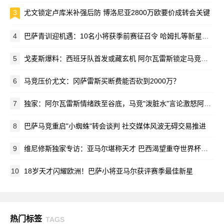
3
尤文锁定卢库米补强后防 博洛尼亚2800万欧要价成转会关键
4
巴萨青训迎机遇：10名小将获季前赛征召令 哈姆扎等新星在列
5
戈麦斯爆料：西班牙队首发或藏玄机 阿尔瓦雷斯锁定马竞新赛季蓝图
6
马竞压价尤文：冈萨雷斯买断费能否砍到2000万？
7
独家：阿尔瓦雷斯情绪跌至谷底，马竞"泼脏水"言论激怒阿根廷新星
8
巴萨马竞重启"小蜘蛛"转会谈判 社交媒体风波无碍交易推进
9
维尼修斯独家专访：亚马尔堪称天才 巴西渴望重夺世界杯荣耀
10
18岁天才闪耀欧洲！巴萨小将亚马尔获评赛季最佳新星
热门标签
TAGS