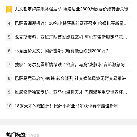
3
尤文锁定卢库米补强后防 博洛尼亚2800万欧要价成转会关键
4
巴萨青训迎机遇：10名小将获季前赛征召令 哈姆扎等新星在列
5
戈麦斯爆料：西班牙队首发或藏玄机 阿尔瓦雷斯锁定马竞新赛季蓝图
6
马竞压价尤文：冈萨雷斯买断费能否砍到2000万？
7
独家：阿尔瓦雷斯情绪跌至谷底，马竞"泼脏水"言论激怒阿根廷新星
8
巴萨马竞重启"小蜘蛛"转会谈判 社交媒体风波无碍交易推进
9
维尼修斯独家专访：亚马尔堪称天才 巴西渴望重夺世界杯荣耀
10
18岁天才闪耀欧洲！巴萨小将亚马尔获评赛季最佳新星
热门标签
TAGS