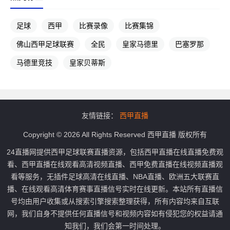
足球
西甲
比赛录像
比赛集锦
佛山西甲足球联赛
全民
皇家马德里
巴塞罗那
马德里竞技
皇家贝蒂斯
友情链接：
西甲直播
Copyright © 2026 All Rights Reserved 西甲直播 版权所有
24直播网提供西甲足球联赛直播资源，包括西甲直播在线直播免费观
看、西甲直播在线观看高清视频直播、西甲免费直播在线视频直播观
看等服务，无插件足球高清在线直播、NBA直播、欧洲五大联赛直
播、在线观看高清体育赛事直播信号实时在线更新。本站所有直播信
号均由用户收集或从搜索引擎搜索整理获得，所有内容均来自互联
网，我们自身不提供任何直播信号和视频内容如有侵犯您的权益请通
知我们，我们会第一时间处理。