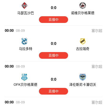
0:0
马瑟瓦沙巴
诺维贝尔格莱德
直播中
00:00
08-09
塞尔超
0:0
马拉多特
古拉瑞奇
直播中
00:00
08-09
塞尔超
0:0
OFK贝尔格莱德
泽伦斯尼卡潘切沃
直播中
00:00
08-09
塞尔超