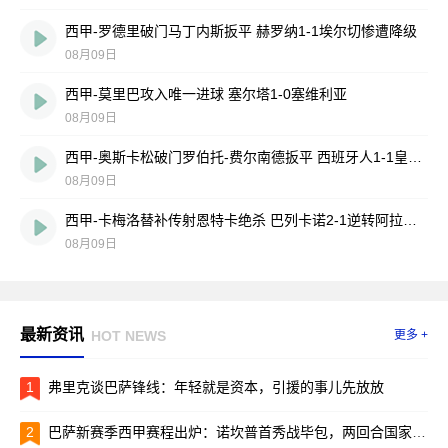
西甲-罗德里破门马丁内斯扳平 赫罗纳1-1埃尔切惨遭降级
08月09日
西甲-莫里巴攻入唯一进球 塞尔塔1-0塞维利亚
08月09日
西甲-奥斯卡松破门罗伯托-费尔南德扳平 西班牙人1-1皇家社会
08月09日
西甲-卡梅洛替补传射恩特卡绝杀 巴列卡诺2-1逆转阿拉维斯
08月09日
最新资讯
HOT NEWS
更多 +
1
弗里克谈巴萨锋线：年轻就是资本，引援的事儿先放放
2
巴萨新赛季西甲赛程出炉：诺坎普首秀战毕包，两回合国家德比引爆焦点