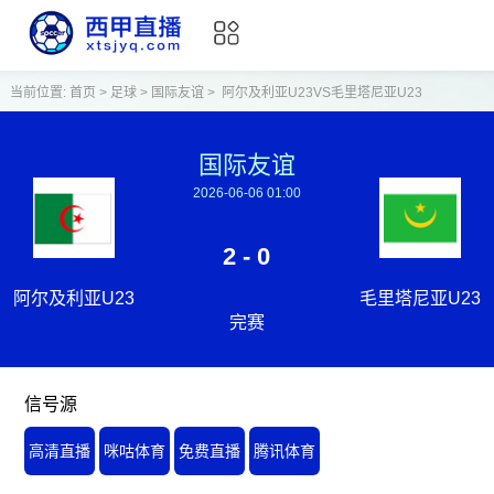
当前位置:
首页
>
足球
>
国际友谊
>
阿尔及利亚U23VS毛里塔尼亚U23
国际友谊
2026-06-06 01:00
2 - 0
阿尔及利亚U23
毛里塔尼亚U23
完赛
信号源
高清直播
咪咕体育
免费直播
腾讯体育