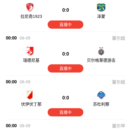
0:0
拉尼奇1923
泽蒙
直播中
00:00
08-09
塞尔超
0:0
瑞德尼基
贝尔格莱德游击
直播中
00:00
08-09
塞尔超
0:0
伏伊伏丁那
苏杜利察
直播中
00:00
08-09
塞尔甲