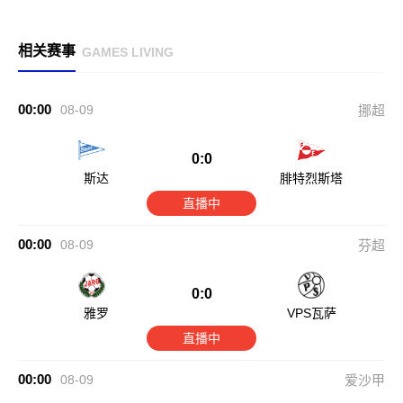
相关赛事
GAMES LIVING
00:00
08-09
挪超
0:0
斯达
腓特烈斯塔
直播中
00:00
08-09
芬超
0:0
雅罗
VPS瓦萨
直播中
00:00
08-09
爱沙甲