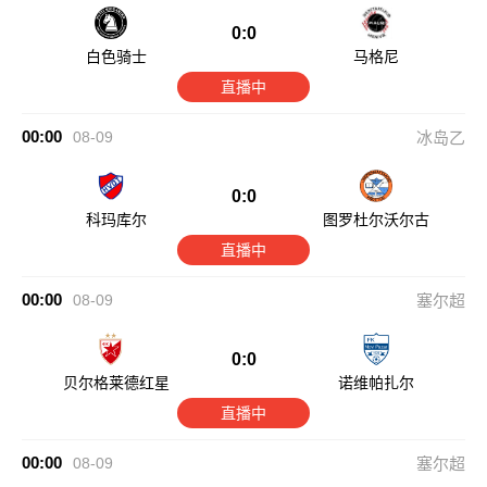
0:0
白色骑士
马格尼
直播中
00:00
08-09
冰岛乙
0:0
科玛库尔
图罗杜尔沃尔古
直播中
00:00
08-09
塞尔超
0:0
贝尔格莱德红星
诺维帕扎尔
直播中
00:00
08-09
塞尔超