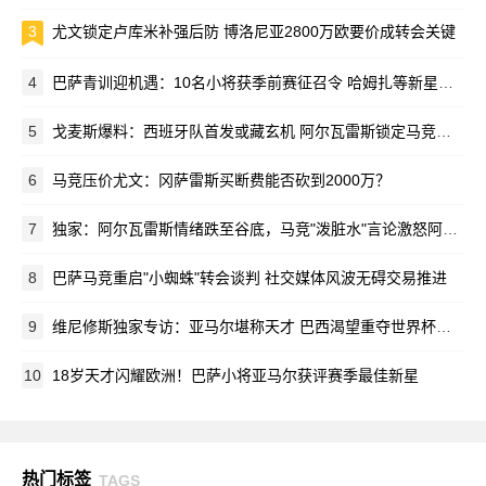
3
尤文锁定卢库米补强后防 博洛尼亚2800万欧要价成转会关键
4
巴萨青训迎机遇：10名小将获季前赛征召令 哈姆扎等新星在列
5
戈麦斯爆料：西班牙队首发或藏玄机 阿尔瓦雷斯锁定马竞新赛季蓝图
6
马竞压价尤文：冈萨雷斯买断费能否砍到2000万？
7
独家：阿尔瓦雷斯情绪跌至谷底，马竞"泼脏水"言论激怒阿根廷新星
8
巴萨马竞重启"小蜘蛛"转会谈判 社交媒体风波无碍交易推进
9
维尼修斯独家专访：亚马尔堪称天才 巴西渴望重夺世界杯荣耀
10
18岁天才闪耀欧洲！巴萨小将亚马尔获评赛季最佳新星
热门标签
TAGS