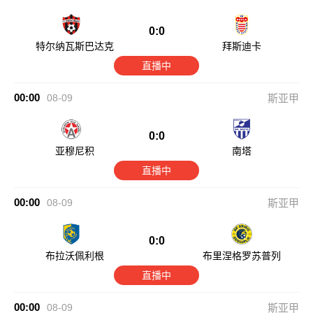
0:0
特尔纳瓦斯巴达克
拜斯迪卡
直播中
00:00
08-09
斯亚甲
0:0
亚穆尼积
南塔
直播中
00:00
08-09
斯亚甲
0:0
布拉沃佩利根
布里涅格罗苏普列
直播中
00:00
08-09
斯亚甲