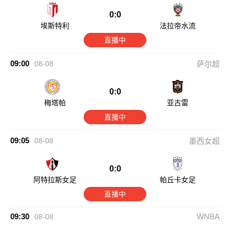
0:0
埃斯特利
法拉帝水流
直播中
09:00
08-08
萨尔超
0:0
梅塔帕
亚古雷
直播中
09:05
08-08
墨西女超
0:0
阿特拉斯女足
帕丘卡女足
直播中
09:30
WNBA
08-08