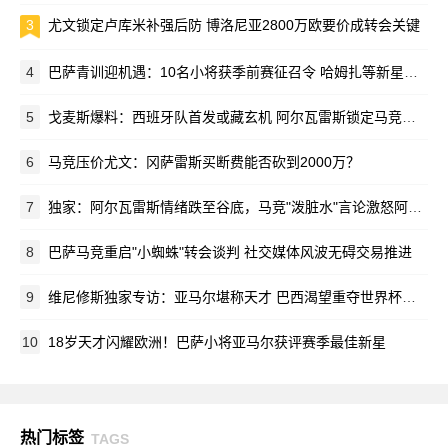
3
尤文锁定卢库米补强后防 博洛尼亚2800万欧要价成转会关键
4
巴萨青训迎机遇：10名小将获季前赛征召令 哈姆扎等新星在列
5
戈麦斯爆料：西班牙队首发或藏玄机 阿尔瓦雷斯锁定马竞新赛季蓝图
6
马竞压价尤文：冈萨雷斯买断费能否砍到2000万？
7
独家：阿尔瓦雷斯情绪跌至谷底，马竞"泼脏水"言论激怒阿根廷新星
8
巴萨马竞重启"小蜘蛛"转会谈判 社交媒体风波无碍交易推进
9
维尼修斯独家专访：亚马尔堪称天才 巴西渴望重夺世界杯荣耀
10
18岁天才闪耀欧洲！巴萨小将亚马尔获评赛季最佳新星
热门标签
TAGS