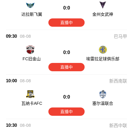
0:0
达拉斯飞翼
金州女武神
直播中
09:30
08-08
巴马甲
0:0
FC旧金山
埃雷拉足球俱乐部
直播中
10:00
08-08
新西南联
0:0
瓦纳卡AFC
塞尔温联合
直播中
10:30
08-08
新西中联