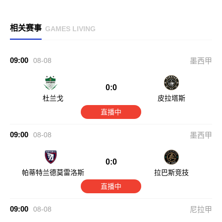
相关赛事
GAMES LIVING
09:00
08-08
墨西甲
0:0
杜兰戈
皮拉塔斯
直播中
09:00
08-08
墨西甲
0:0
帕蒂特兰德莫雷洛斯
拉巴斯竞技
直播中
09:00
08-08
尼拉甲