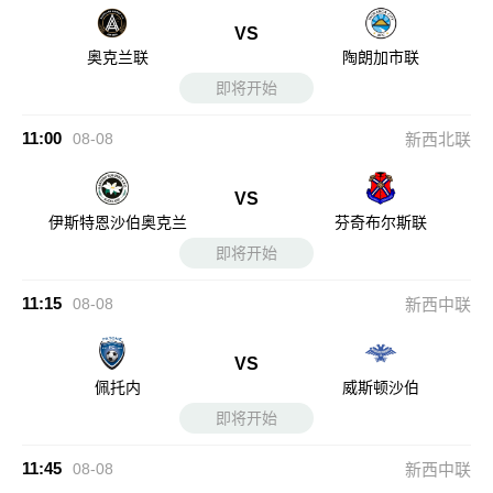
VS
奥克兰联
陶朗加市联
即将开始
11:00
08-08
新西北联
VS
伊斯特恩沙伯奥克兰
芬奇布尔斯联
即将开始
11:15
08-08
新西中联
VS
佩托内
威斯顿沙伯
即将开始
11:45
08-08
新西中联