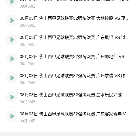
08月08日
08月03日 佛山西甲足球联赛32强淘汰赛 大塘控股 VS 茂名市点都得 全场录像
08月08日
08月03日 佛山西甲足球联赛32强淘汰赛 广东凤铝 VS 湛江八部科技 全场录像
08月08日
08月03日 佛山西甲足球联赛32强淘汰赛 广州蜀地红 VS 广州戴拿模 全场录像
08月08日
08月03日 佛山西甲足球联赛32强淘汰赛 广州求信 VS 顺德新青年 全场录像
08月08日
08月03日 佛山西甲足球联赛32强淘汰赛 三水乐民兴健力宝 VS 中国澳门澳科精英 全场录像
08月08日
08月03日 佛山西甲足球联赛32强淘汰赛 广东客家青年 VS 广州英华思力U17 全场录像
08月08日