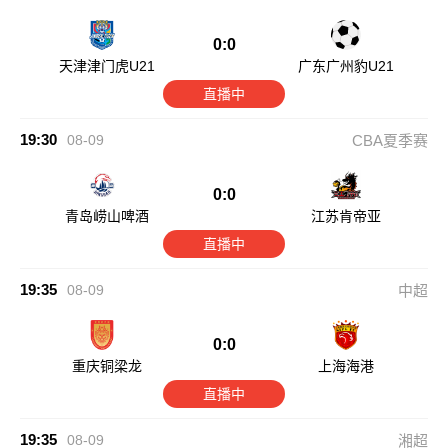
0:0
天津津门虎U21
广东广州豹U21
直播中
19:30
08-09
CBA夏季赛
0:0
青岛崂山啤酒
江苏肯帝亚
直播中
19:35
08-09
中超
0:0
重庆铜梁龙
上海海港
直播中
19:35
08-09
湘超