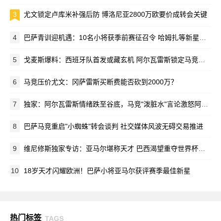
3
尤文锁定卢库米补强后防 博洛尼亚2800万欧要价成转会关键
4
巴萨青训迎机遇：10名小将获季前赛征召令 哈姆扎等新星在列
5
戈麦斯爆料：西班牙队首发或藏玄机 阿尔瓦雷斯锁定马竞新赛季蓝图
6
马竞压价尤文：冈萨雷斯买断费能否砍到2000万？
7
独家：阿尔瓦雷斯情绪跌至谷底，马竞"泼脏水"言论激怒阿根廷新星
8
巴萨马竞重启"小蜘蛛"转会谈判 社交媒体风波无碍交易推进
9
维尼修斯独家专访：亚马尔堪称天才 巴西渴望重夺世界杯荣耀
10
18岁天才闪耀欧洲！巴萨小将亚马尔获评赛季最佳新星
热门标签
TAGS