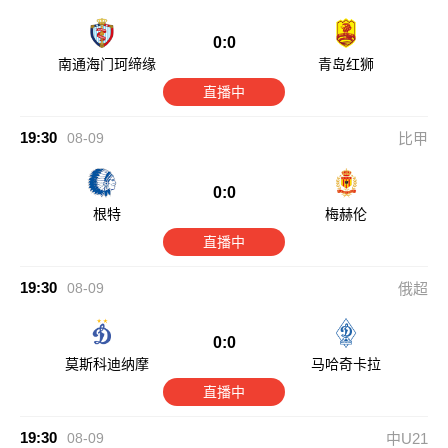
0:0
南通海门珂缔缘
青岛红狮
直播中
19:30
08-09
比甲
0:0
根特
梅赫伦
直播中
19:30
08-09
俄超
0:0
莫斯科迪纳摩
马哈奇卡拉
直播中
19:30
08-09
中U21