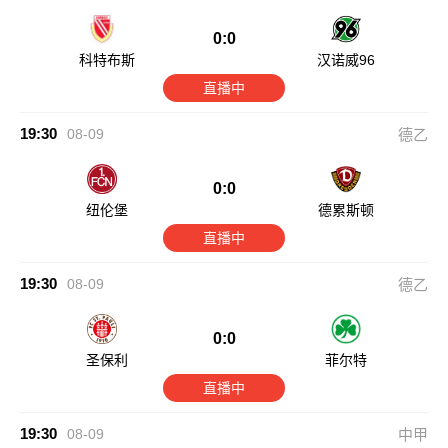
0:0
科特布斯
汉诺威96
直播中
19:30
08-09
德乙
0:0
纽伦堡
德累斯顿
直播中
19:30
08-09
德乙
0:0
圣保利
菲尔特
直播中
19:30
08-09
中甲