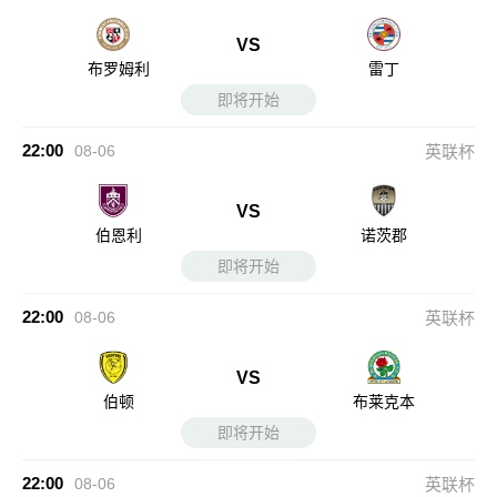
VS
布罗姆利
雷丁
即将开始
22:00
08-06
英联杯
VS
伯恩利
诺茨郡
即将开始
22:00
08-06
英联杯
VS
伯顿
布莱克本
即将开始
22:00
08-06
英联杯