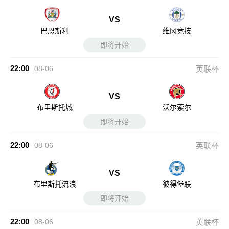
VS
巴恩斯利
维冈竞技
即将开始
22:00
08-06
英联杯
VS
布里斯托城
沃尔索尔
即将开始
22:00
08-06
英联杯
VS
布里斯托流浪
彼得堡联
即将开始
22:00
08-06
英联杯