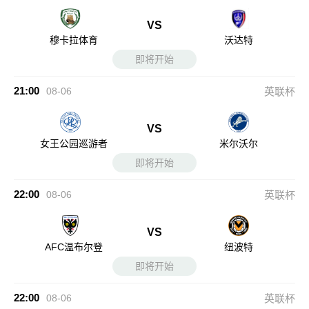
VS
穆卡拉体育
沃达特
即将开始
21:00
08-06
英联杯
VS
女王公园巡游者
米尔沃尔
即将开始
22:00
08-06
英联杯
VS
AFC温布尔登
纽波特
即将开始
22:00
08-06
英联杯