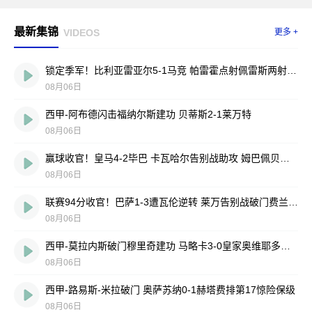
最新集锦
VIDEOS
更多 +
锁定季军！比利亚雷亚尔5-1马竞 帕雷霍点射佩雷斯两射一传
08月06日
西甲-阿布德闪击福纳尔斯建功 贝蒂斯2-1莱万特
08月06日
赢球收官！皇马4-2毕巴 卡瓦哈尔告别战助攻 姆巴佩贝林厄姆破门
08月06日
联赛94分收官！巴萨1-3遭瓦伦逆转 莱万告别战破门费兰献助攻
08月06日
西甲-莫拉内斯破门穆里奇建功 马略卡3-0皇家奥维耶多仍遭降级
08月06日
西甲-路易斯-米拉破门 奥萨苏纳0-1赫塔费排第17惊险保级
08月06日