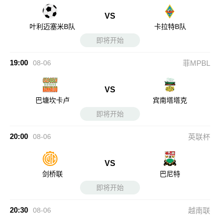
VS
叶利迈塞米B队
卡拉特B队
即将开始
19:00
08-06
菲MPBL
VS
巴塘坎卡卢
宾南塔塔克
即将开始
20:00
08-06
英联杯
VS
剑桥联
巴尼特
即将开始
20:30
08-06
越南联