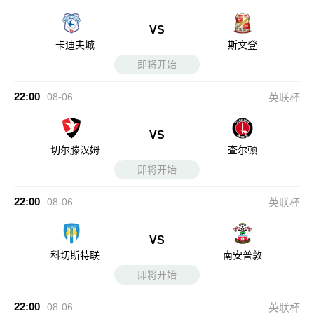
VS
卡迪夫城
斯文登
即将开始
22:00
08-06
英联杯
VS
切尔滕汉姆
查尔顿
即将开始
22:00
08-06
英联杯
VS
科切斯特联
南安普敦
即将开始
22:00
08-06
英联杯