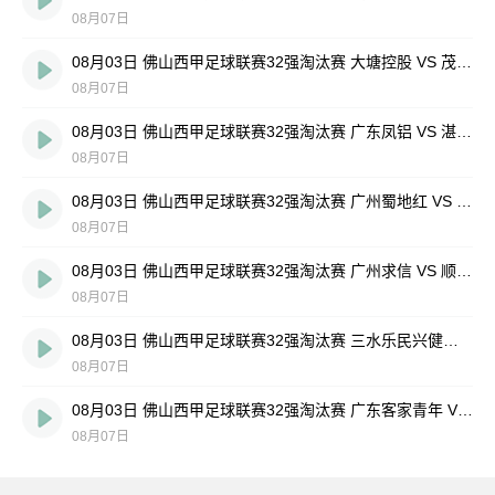
08月07日
08月03日 佛山西甲足球联赛32强淘汰赛 大塘控股 VS 茂名市点都得 全场录像
08月07日
08月03日 佛山西甲足球联赛32强淘汰赛 广东凤铝 VS 湛江八部科技 全场录像
08月07日
08月03日 佛山西甲足球联赛32强淘汰赛 广州蜀地红 VS 广州戴拿模 全场录像
08月07日
08月03日 佛山西甲足球联赛32强淘汰赛 广州求信 VS 顺德新青年 全场录像
08月07日
08月03日 佛山西甲足球联赛32强淘汰赛 三水乐民兴健力宝 VS 中国澳门澳科精英 全场录像
08月07日
08月03日 佛山西甲足球联赛32强淘汰赛 广东客家青年 VS 广州英华思力U17 全场录像
08月07日