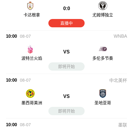
0:0
卡达根拿
尤姆博独立
直播中
10:00
WNBA
08-07
VS
波特兰火焰
多伦多节奏
即将开始
10:00
08-07
中北美杯
VS
墨西哥美洲
圣地亚哥
即将开始
10:00
08-07
墨联