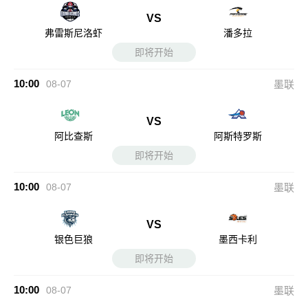
VS
弗雷斯尼洛虾
潘多拉
即将开始
10:00
08-07
墨联
VS
阿比查斯
阿斯特罗斯
即将开始
10:00
08-07
墨联
VS
银色巨狼
墨西卡利
即将开始
10:00
08-07
墨联