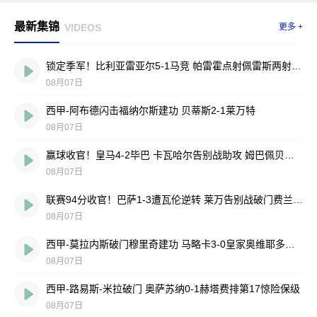
最新集锦
VIDEOS
更多 +
锁定季军！比利亚雷亚尔5-1马竞 帕雷霍点射佩雷斯两射一传
08月07日
西甲-阿布德闪击福纳尔斯建功 贝蒂斯2-1莱万特
08月07日
赢球收官！皇马4-2毕巴 卡瓦哈尔告别战助攻 姆巴佩贝林厄姆破门
08月07日
联赛94分收官！巴萨1-3遭瓦伦逆转 莱万告别战破门费兰献助攻
08月07日
西甲-莫拉内斯破门穆里奇建功 马略卡3-0皇家奥维耶多仍遭降级
08月07日
西甲-路易斯-米拉破门 奥萨苏纳0-1赫塔费排第17惊险保级
08月07日