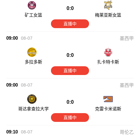
0:0
矿工女篮
梅莱亚斯女篮
直播中
09:00
08-07
墨西甲
0:0
多拉多斯
扎卡特卡斯
直播中
09:00
08-07
墨西甲
0:0
哥达拿查拉大学
克雷卡米诺斯
直播中
09:10
08-07
哥伦乙