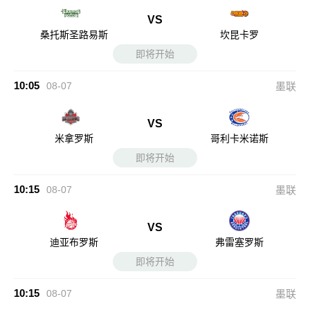
VS
桑托斯圣路易斯
坎昆卡罗
即将开始
10:05
08-07
墨联
VS
米拿罗斯
哥利卡米诺斯
即将开始
10:15
08-07
墨联
VS
迪亚布罗斯
弗雷塞罗斯
即将开始
10:15
08-07
墨联