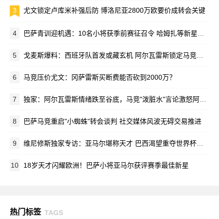
3
尤文锁定卢库米补强后防 博洛尼亚2800万欧要价成转会关键
4
巴萨青训迎机遇：10名小将获季前赛征召令 哈姆扎等新星在列
5
戈麦斯爆料：西班牙队首发或藏玄机 阿尔瓦雷斯锁定马竞新赛季蓝图
6
马竞压价尤文：冈萨雷斯买断费能否砍到2000万？
7
独家：阿尔瓦雷斯情绪跌至谷底，马竞"泼脏水"言论激怒阿根廷新星
8
巴萨马竞重启"小蜘蛛"转会谈判 社交媒体风波无碍交易推进
9
维尼修斯独家专访：亚马尔堪称天才 巴西渴望重夺世界杯荣耀
10
18岁天才闪耀欧洲！巴萨小将亚马尔获评赛季最佳新星
热门标签
TAGS