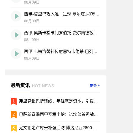
08月09日
西甲-莫里巴攻入唯一进球 塞尔塔1-0塞维利亚
08月09日
西甲-奥斯卡松破门罗伯托-费尔南德扳平 西班牙人1-1皇家社会
08月09日
西甲-卡梅洛替补传射恩特卡绝杀 巴列卡诺2-1逆转阿拉维斯
08月09日
最新资讯
HOT NEWS
更多 +
1
弗里克谈巴萨锋线：年轻就是资本，引援的事儿先放放
2
巴萨新赛季西甲赛程出炉：诺坎普首秀战毕包，两回合国家德比引爆焦点
3
尤文锁定卢库米补强后防 博洛尼亚2800万欧要价成转会关键