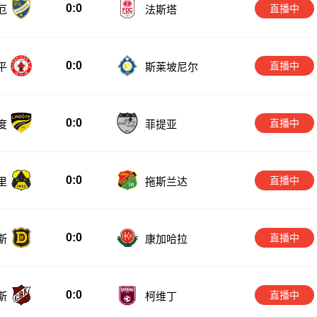
0:0
直播中
厄
法斯塔
0:0
直播中
平
斯莱坡尼尔
0:0
直播中
度
菲提亚
0:0
直播中
里
拖斯兰达
0:0
直播中
斯
康加哈拉
0:0
直播中
斯
柯维丁