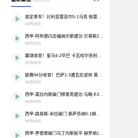
锁定季军！比利亚雷亚尔5-1马竞 帕雷霍点射佩雷斯两射一传
08月09日
西甲-阿布德闪击福纳尔斯建功 贝蒂斯2-1莱万特
08月09日
赢球收官！皇马4-2毕巴 卡瓦哈尔告别战助攻 姆巴佩贝林厄姆破门
08月09日
联赛94分收官！巴萨1-3遭瓦伦逆转 莱万告别战破门费兰献助攻
08月09日
西甲-莫拉内斯破门穆里奇建功 马略卡3-0皇家奥维耶多仍遭降级
08月09日
西甲-路易斯-米拉破门 奥萨苏纳0-1赫塔费排第17惊险保级
08月09日
西甲-罗德里破门马丁内斯扳平 赫罗纳1-1埃尔切惨遭降级