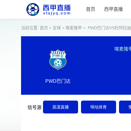
首页
西甲直播
当前位置:
首页
>
足球
>
喀麦隆甲
>
PWD巴门达VS杜阿拉
喀麦隆
PWD巴门达
高清直播
咪咕体育
信号源