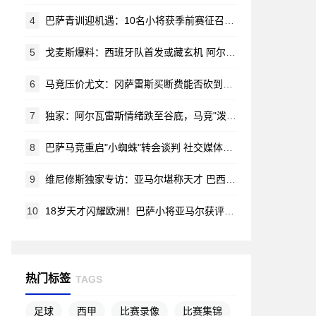
4
巴萨青训迎机遇：10名小将获季前赛征召令 哈姆扎等新星在列
5
戈麦斯爆料：西班牙队首发或藏玄机 阿尔瓦雷斯锁定马竞新赛季蓝图
6
马竞压价尤文：冈萨雷斯买断费能否砍到2000万？
7
独家：阿尔瓦雷斯情绪跌至谷底，马竞"泼脏水"言论激怒阿根廷新星
8
巴萨马竞重启"小蜘蛛"转会谈判 社交媒体风波无碍交易推进
9
维尼修斯独家专访：亚马尔堪称天才 巴西渴望重夺世界杯荣耀
10
18岁天才闪耀欧洲！巴萨小将亚马尔获评赛季最佳新星
热门标签
TAGS
足球
西甲
比赛录像
比赛集锦