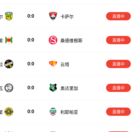
0:0
直播中
尔
卡萨尔
0:0
直播中
里
桑德维根斯
0:0
直播中
拉
云塔
0:0
直播中
瓦
奥达里加
0:0
直播中
星
利耶帕亚