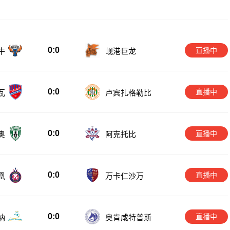
0:0
直播中
牛
岘港巨龙
0:0
直播中
瓦
卢宾扎格勒比
0:0
直播中
奥
阿克托比
0:0
直播中
凰
万卡仁沙万
0:0
直播中
纳
奥肯咸特普斯