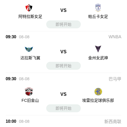
VS
阿特拉斯女足
帕丘卡女足
即将开始
09:30
WNBA
08-08
VS
达拉斯飞翼
金州女武神
即将开始
09:30
08-08
巴马甲
VS
FC旧金山
埃雷拉足球俱乐部
即将开始
10:00
08-08
新西南联