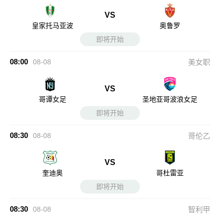
VS
皇家托马亚波
奥鲁罗
即将开始
08:00
08-08
美女职
VS
哥谭女足
圣地亚哥波浪女足
即将开始
08:30
08-08
哥伦乙
VS
奎迪奥
哥杜雷亚
即将开始
08:30
08-08
智利甲