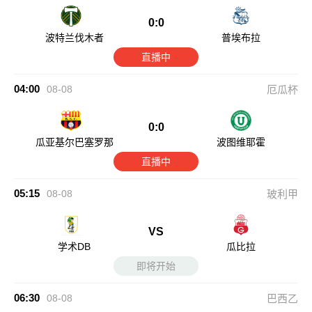
0:0
波特兰伐木者
普埃布拉
直播中
04:00
08-08
厄瓜杯
0:0
瓜亚基尔巴塞罗那
波图维耶霍
直播中
05:15
08-08
玻利甲
VS
学术DB
瓜比拉
即将开始
06:30
08-08
巴西乙