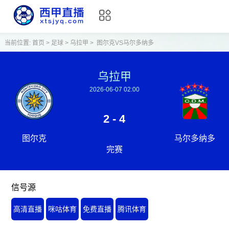
当前位置:
首页
>
足球
>
乌拉甲
>
图尔克VS马尔多纳多
乌拉甲
2026-06-07 02:00
2 - 4
图尔克
马尔多纳多
完赛
信号源
高清直播
咪咕体育
免费直播
腾讯体育