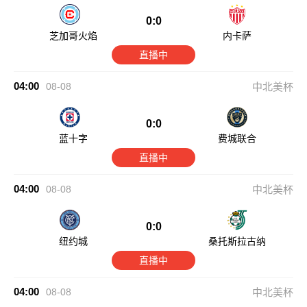
0:0
芝加哥火焰
内卡萨
直播中
04:00
08-08
中北美杯
0:0
蓝十字
费城联合
直播中
04:00
08-08
中北美杯
0:0
纽约城
桑托斯拉古纳
直播中
04:00
08-08
中北美杯