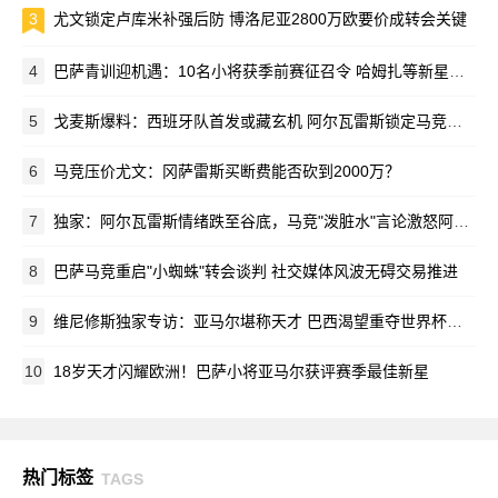
3
尤文锁定卢库米补强后防 博洛尼亚2800万欧要价成转会关键
4
巴萨青训迎机遇：10名小将获季前赛征召令 哈姆扎等新星在列
5
戈麦斯爆料：西班牙队首发或藏玄机 阿尔瓦雷斯锁定马竞新赛季蓝图
6
马竞压价尤文：冈萨雷斯买断费能否砍到2000万？
7
独家：阿尔瓦雷斯情绪跌至谷底，马竞"泼脏水"言论激怒阿根廷新星
8
巴萨马竞重启"小蜘蛛"转会谈判 社交媒体风波无碍交易推进
9
维尼修斯独家专访：亚马尔堪称天才 巴西渴望重夺世界杯荣耀
10
18岁天才闪耀欧洲！巴萨小将亚马尔获评赛季最佳新星
热门标签
TAGS