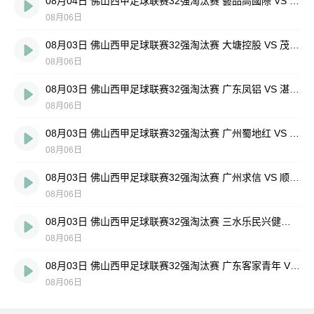
08月04日 佛山西甲足球联赛32强淘汰赛 藝品高國際 VS 湛江狂狼·粵辉能源 全场录像
08月06日
08月03日 佛山西甲足球联赛32强淘汰赛 大塘控股 VS 茂名市点都得 全场录像
08月06日
08月03日 佛山西甲足球联赛32强淘汰赛 广东凤铝 VS 湛江八部科技 全场录像
08月06日
08月03日 佛山西甲足球联赛32强淘汰赛 广州蜀地红 VS 广州戴拿模 全场录像
08月06日
08月03日 佛山西甲足球联赛32强淘汰赛 广州求信 VS 顺德新青年 全场录像
08月06日
08月03日 佛山西甲足球联赛32强淘汰赛 三水乐民兴健力宝 VS 中国澳门澳科精英 全场录像
08月06日
08月03日 佛山西甲足球联赛32强淘汰赛 广东客家青年 VS 广州英华思力U17 全场录像
08月06日