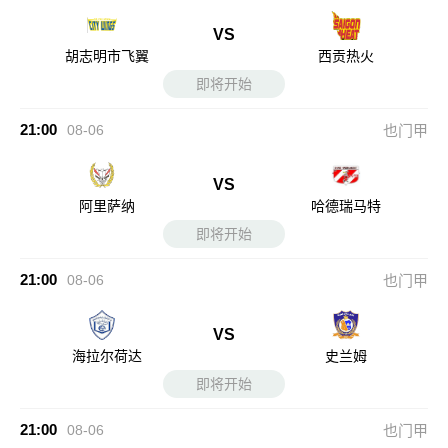
VS
胡志明市飞翼
西贡热火
即将开始
21:00
08-06
也门甲
VS
阿里萨纳
哈德瑞马特
即将开始
21:00
08-06
也门甲
VS
海拉尔荷达
史兰姆
即将开始
21:00
08-06
也门甲