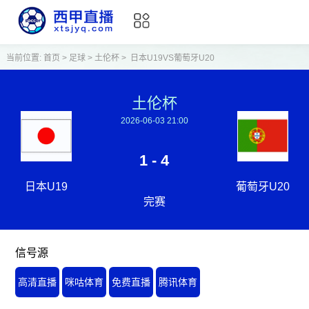
当前位置:
首页
>
足球
>
土伦杯
>
日本U19VS葡萄牙U20
土伦杯
2026-06-03 21:00
1 - 4
日本U19
葡萄牙U20
完赛
信号源
高清直播
咪咕体育
免费直播
腾讯体育