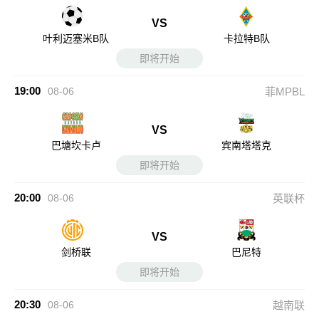
VS
叶利迈塞米B队
卡拉特B队
即将开始
19:00
08-06
菲MPBL
VS
巴塘坎卡卢
宾南塔塔克
即将开始
20:00
08-06
英联杯
VS
剑桥联
巴尼特
即将开始
20:30
08-06
越南联