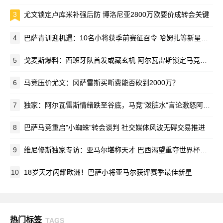
3
尤文锁定卢库米补强后防 博洛尼亚2800万欧要价成转会关键
4
巴萨青训迎机遇：10名小将获季前赛征召令 哈姆扎等新星在列
5
戈麦斯爆料：西班牙队首发或藏玄机 阿尔瓦雷斯锁定马竞新赛季蓝图
6
马竞压价尤文：冈萨雷斯买断费能否砍到2000万？
7
独家：阿尔瓦雷斯情绪跌至谷底，马竞"泼脏水"言论激怒阿根廷新星
8
巴萨马竞重启"小蜘蛛"转会谈判 社交媒体风波无碍交易推进
9
维尼修斯独家专访：亚马尔堪称天才 巴西渴望重夺世界杯荣耀
10
18岁天才闪耀欧洲！巴萨小将亚马尔获评赛季最佳新星
热门标签
TAGS