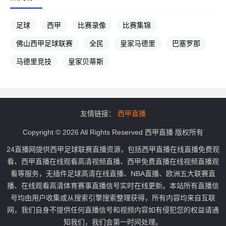
足球
西甲
比赛录像
比赛集锦
佛山西甲足球联赛
全民
皇家马德里
巴塞罗那
马德里竞技
皇家贝蒂斯
友情链接：
西甲直播
Copyright © 2026 All Rights Reserved 西甲直播 版权所有
24直播网提供西甲足球联赛直播资源，包括西甲直播在线直播免费观
看、西甲直播在线观看高清视频直播、西甲免费直播在线视频直播观
看等服务，无插件足球高清在线直播、NBA直播、欧洲五大联赛直
播、在线观看高清体育赛事直播信号实时在线更新。本站所有直播信
号均由用户收集或从搜索引擎搜索整理获得，所有内容均来自互联
网，我们自身不提供任何直播信号和视频内容如有侵犯您的权益请通
知我们，我们会第一时间处理。