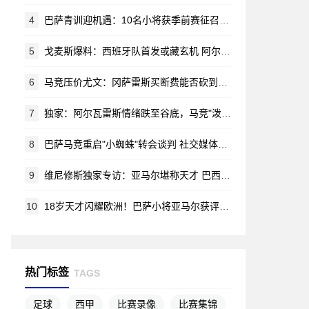
4
巴萨青训迎机遇：10名小将获季前赛征召令 哈姆扎等新星在列
5
戈麦斯爆料：西班牙队首发或藏玄机 阿尔瓦雷斯锁定马竞新赛季蓝图
6
马竞压价尤文：冈萨雷斯买断费能否砍到2000万？
7
独家：阿尔瓦雷斯情绪跌至谷底，马竞"泼脏水"言论激怒阿根廷新星
8
巴萨马竞重启"小蜘蛛"转会谈判 社交媒体风波无碍交易推进
9
维尼修斯独家专访：亚马尔堪称天才 巴西渴望重夺世界杯荣耀
10
18岁天才闪耀欧洲！巴萨小将亚马尔获评赛季最佳新星
热门标签
TAGS
足球
西甲
比赛录像
比赛集锦