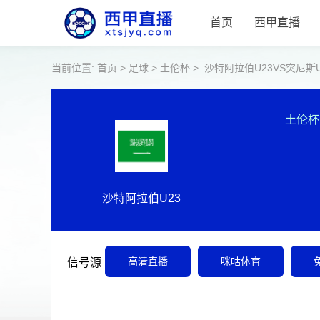
首页
西甲直播
当前位置:
首页
>
足球
>
土伦杯
>
沙特阿拉伯U23VS突尼斯U
土伦杯
沙特阿拉伯U23
高清直播
咪咕体育
信号源