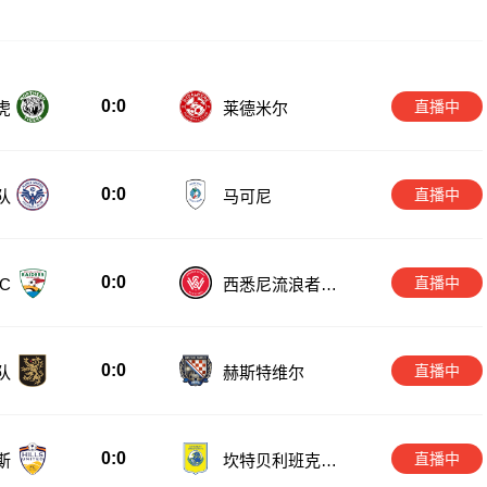
0:0
直播中
虎
莱德米尔
0:0
直播中
队
马可尼
0:0
直播中
C
西悉尼流浪者青
年队
0:0
直播中
队
赫斯特维尔
0:0
直播中
斯
坎特贝利班克斯
敦