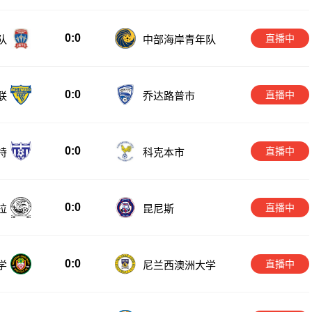
0:0
直播中
队
中部海岸青年队
0:0
直播中
联
乔达路普市
0:0
直播中
特
科克本市
0:0
直播中
拉
昆尼斯
0:0
直播中
学
尼兰西澳洲大学