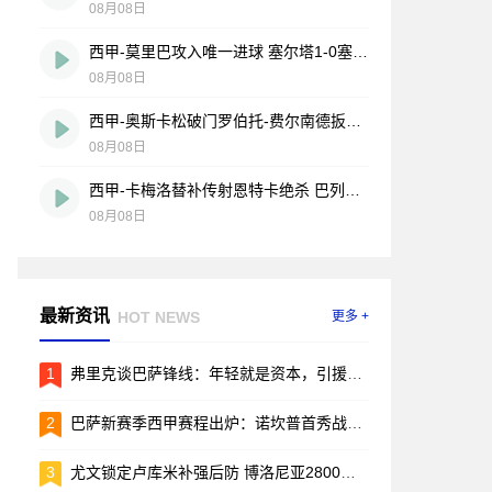
08月08日
西甲-莫里巴攻入唯一进球 塞尔塔1-0塞维利亚
08月08日
西甲-奥斯卡松破门罗伯托-费尔南德扳平 西班牙人1-1皇家社会
08月08日
西甲-卡梅洛替补传射恩特卡绝杀 巴列卡诺2-1逆转阿拉维斯
08月08日
最新资讯
HOT NEWS
更多 +
1
弗里克谈巴萨锋线：年轻就是资本，引援的事儿先放放
2
巴萨新赛季西甲赛程出炉：诺坎普首秀战毕包，两回合国家德比引爆焦点
3
尤文锁定卢库米补强后防 博洛尼亚2800万欧要价成转会关键