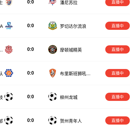
0:0
直播中
士
潘尼苏拉
0:0
直播中
A
罗切达尔流浪
0:0
直播中
匹
摩顿城精英
0:0
直播中
队
布里斯班狮吼青
年队
0:0
直播中
技
柳州龙城
0:0
直播中
郁
贺州青年人