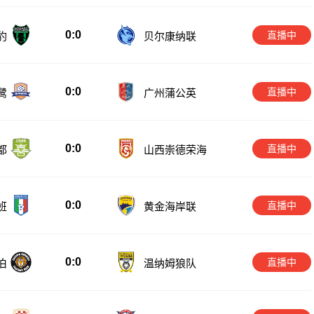
0:0
直播中
豹
贝尔康纳联
0:0
直播中
鹭
广州蒲公英
0:0
直播中
都
山西崇德荣海
0:0
直播中
班
黄金海岸联
0:0
直播中
伯
温纳姆狼队