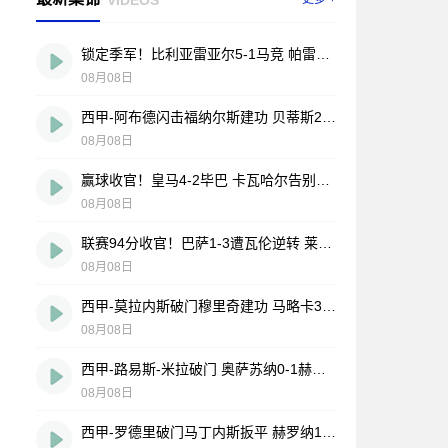
锁定季军！比利亚雷亚尔5-1马竞 帕雷霍点射佩雷斯两射一传
08月08日
西甲-阿布德闪击福纳尔斯建功 贝蒂斯2-1莱万特
08月08日
赢球收官！皇马4-2毕巴 卡瓦哈尔告别战助攻 姆巴佩贝林厄姆破门
08月08日
联赛94分收官！巴萨1-3遭瓦伦逆转 莱万告别战破门费兰献助攻
08月08日
西甲-莫拉内斯破门穆里奇建功 马略卡3-0皇家奥维耶多仍遭降级
08月08日
西甲-路易斯-米拉破门 奥萨苏纳0-1赫塔费排第17惊险保级
08月08日
西甲-罗德里破门马丁内斯扳平 赫罗纳1-1埃尔切惨遭降级