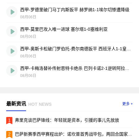
西甲-罗德里破门马丁内斯扳平 赫罗纳1-1埃尔切惨遭降级
08月06日
西甲-莫里巴攻入唯一进球 塞尔塔1-0塞维利亚
08月06日
西甲-奥斯卡松破门罗伯托-费尔南德扳平 西班牙人1-1皇家社会
08月06日
西甲-卡梅洛替补传射恩特卡绝杀 巴列卡诺2-1逆转阿拉维斯
08月06日
最新资讯
HOT NEWS
更多 +
1
弗里克谈巴萨锋线：年轻就是资本，引援的事儿先放放
2
巴萨新赛季西甲赛程出炉：诺坎普首秀战毕包，两回合国家德比引爆焦点