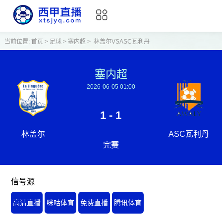
当前位置:
首页
>
足球
>
塞内超
>
林盖尔VSASC瓦利丹
塞内超
2026-06-05 01:00
1 - 1
林盖尔
ASC瓦利丹
完赛
信号源
高清直播
咪咕体育
免费直播
腾讯体育