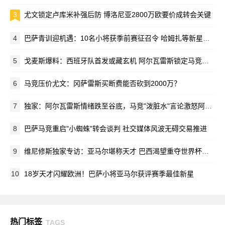
3
尤文锁定卢库米补强后防 博洛尼亚2800万欧要价成转会关键
4
巴萨青训迎机遇：10名小将获季前赛征召令 哈姆扎等新星在列
5
戈麦斯爆料：西班牙队首发或藏玄机 阿尔瓦雷斯锁定马竞新赛季蓝图
6
马竞压价尤文：冈萨雷斯买断费能否砍到2000万？
7
独家：阿尔瓦雷斯情绪跌至谷底，马竞"泼脏水"言论激怒阿根廷新星
8
巴萨马竞重启"小蜘蛛"转会谈判 社交媒体风波无碍交易推进
9
维尼修斯独家专访：亚马尔堪称天才 巴西渴望重夺世界杯荣耀
10
18岁天才闪耀欧洲！巴萨小将亚马尔获评赛季最佳新星
热门标签
TAGS