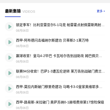
最新集锦
VIDEOS
更多 +
锁定季军！比利亚雷亚尔5-1马竞 帕雷霍点射佩雷斯两射一传
08月06日
西甲-阿布德闪击福纳尔斯建功 贝蒂斯2-1莱万特
08月06日
赢球收官！皇马4-2毕巴 卡瓦哈尔告别战助攻 姆巴佩贝林厄姆破门
08月06日
联赛94分收官！巴萨1-3遭瓦伦逆转 莱万告别战破门费兰献助攻
08月06日
西甲-莫拉内斯破门穆里奇建功 马略卡3-0皇家奥维耶多仍遭降级
08月06日
西甲-路易斯-米拉破门 奥萨苏纳0-1赫塔费排第17惊险保级
08月06日