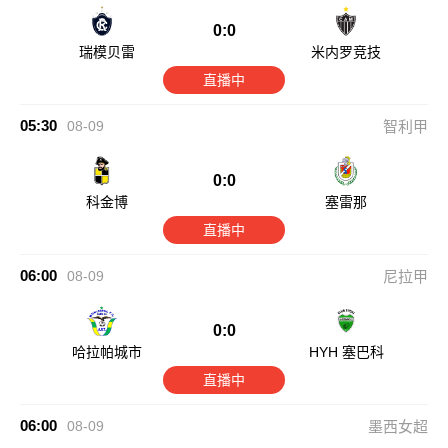
0:0
瑞模贝雷
米内罗竞技
直播中
05:30
08-09
智利甲
0:0
科金博
塞雷那
直播中
06:00
08-09
尼拉甲
0:0
哈拉帕城市
HYH 塞巴科
直播中
06:00
08-09
墨西女超