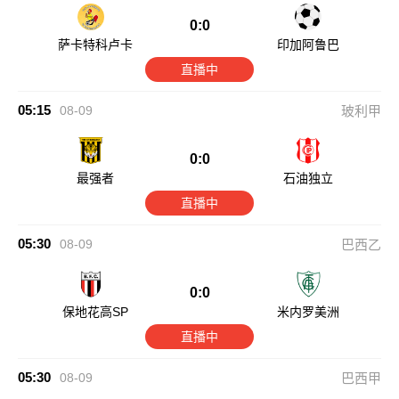
0:0
萨卡特科卢卡
印加阿鲁巴
直播中
05:15
08-09
玻利甲
0:0
最强者
石油独立
直播中
05:30
08-09
巴西乙
0:0
保地花高SP
米内罗美洲
直播中
05:30
08-09
巴西甲