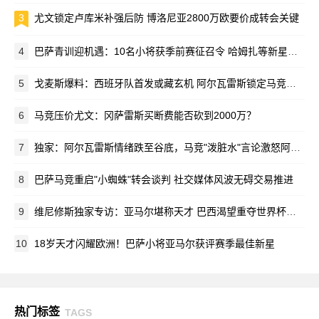
3
尤文锁定卢库米补强后防 博洛尼亚2800万欧要价成转会关键
4
巴萨青训迎机遇：10名小将获季前赛征召令 哈姆扎等新星在列
5
戈麦斯爆料：西班牙队首发或藏玄机 阿尔瓦雷斯锁定马竞新赛季蓝图
6
马竞压价尤文：冈萨雷斯买断费能否砍到2000万？
7
独家：阿尔瓦雷斯情绪跌至谷底，马竞"泼脏水"言论激怒阿根廷新星
8
巴萨马竞重启"小蜘蛛"转会谈判 社交媒体风波无碍交易推进
9
维尼修斯独家专访：亚马尔堪称天才 巴西渴望重夺世界杯荣耀
10
18岁天才闪耀欧洲！巴萨小将亚马尔获评赛季最佳新星
热门标签
TAGS