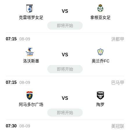
VS
克雷塔罗女足
拿根亚女足
即将开始
07:15
08-09
洪都甲
VS
洛沃斯墨
奥兰乔FC
即将开始
07:15
08-09
巴马甲
VS
阿马多尔广场
陶罗
即将开始
07:30
08-09
美冠联