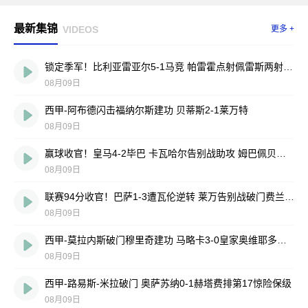
最新集锦
VIDEOS
更多 +
锁定季军！比利亚雷亚尔5-1马竞 帕雷霍点射佩雷斯两射一传
08月09日
西甲-阿布德闪击福纳尔斯建功 贝蒂斯2-1莱万特
08月09日
赢球收官！皇马4-2毕巴 卡瓦哈尔告别战助攻 姆巴佩贝林厄姆破门
08月09日
联赛94分收官！巴萨1-3遭瓦伦逆转 莱万告别战破门费兰献助攻
08月09日
西甲-莫拉内斯破门穆里奇建功 马略卡3-0皇家奥维耶多仍遭降级
08月09日
西甲-路易斯-米拉破门 奥萨苏纳0-1赫塔费排第17惊险保级
08月09日