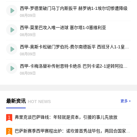
西甲-罗德里破门马丁内斯扳平 赫罗纳1-1埃尔切惨遭降级
08月09日
西甲-莫里巴攻入唯一进球 塞尔塔1-0塞维利亚
08月09日
西甲-奥斯卡松破门罗伯托-费尔南德扳平 西班牙人1-1皇家社会
08月09日
西甲-卡梅洛替补传射恩特卡绝杀 巴列卡诺2-1逆转阿拉维斯
08月09日
最新资讯
HOT NEWS
更多 +
1
弗里克谈巴萨锋线：年轻就是资本，引援的事儿先放放
2
巴萨新赛季西甲赛程出炉：诺坎普首秀战毕包，两回合国家德比引爆焦点