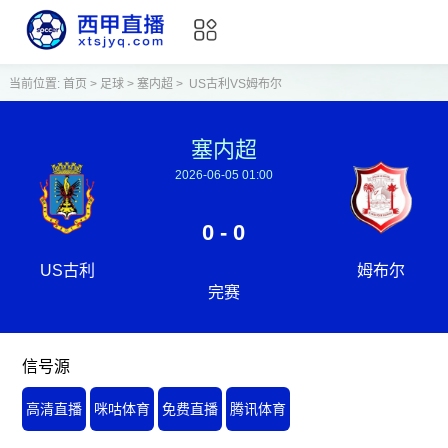
当前位置:
首页
>
足球
>
塞内超
>
US古利VS姆布尔
塞内超
2026-06-05 01:00
0 - 0
US古利
姆布尔
完赛
信号源
高清直播
咪咕体育
免费直播
腾讯体育