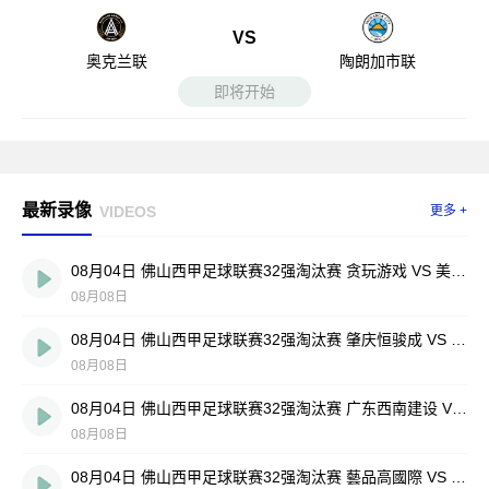
VS
奥克兰联
陶朗加市联
即将开始
最新录像
VIDEOS
更多 +
08月04日 佛山西甲足球联赛32强淘汰赛 贪玩游戏 VS 美的薪火 全场录像
08月08日
08月04日 佛山西甲足球联赛32强淘汰赛 肇庆恒骏成 VS 三七互娱 全场录像
08月08日
08月04日 佛山西甲足球联赛32强淘汰赛 广东西南建设 VS 香港圣徒 全场录像
08月08日
08月04日 佛山西甲足球联赛32强淘汰赛 藝品高國際 VS 湛江狂狼·粵辉能源 全场录像