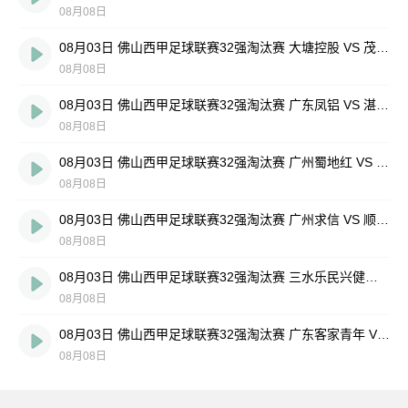
08月08日
08月03日 佛山西甲足球联赛32强淘汰赛 大塘控股 VS 茂名市点都得 全场录像
08月08日
08月03日 佛山西甲足球联赛32强淘汰赛 广东凤铝 VS 湛江八部科技 全场录像
08月08日
08月03日 佛山西甲足球联赛32强淘汰赛 广州蜀地红 VS 广州戴拿模 全场录像
08月08日
08月03日 佛山西甲足球联赛32强淘汰赛 广州求信 VS 顺德新青年 全场录像
08月08日
08月03日 佛山西甲足球联赛32强淘汰赛 三水乐民兴健力宝 VS 中国澳门澳科精英 全场录像
08月08日
08月03日 佛山西甲足球联赛32强淘汰赛 广东客家青年 VS 广州英华思力U17 全场录像
08月08日