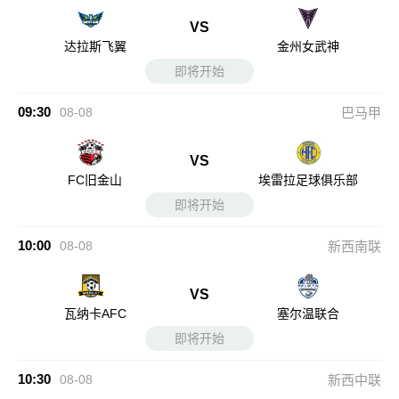
VS
达拉斯飞翼
金州女武神
即将开始
09:30
08-08
巴马甲
VS
FC旧金山
埃雷拉足球俱乐部
即将开始
10:00
08-08
新西南联
VS
瓦纳卡AFC
塞尔温联合
即将开始
10:30
08-08
新西中联