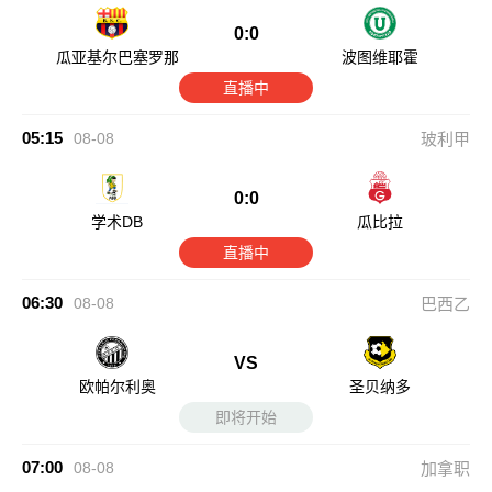
0:0
瓜亚基尔巴塞罗那
波图维耶霍
直播中
05:15
08-08
玻利甲
0:0
学术DB
瓜比拉
直播中
06:30
08-08
巴西乙
VS
欧帕尔利奥
圣贝纳多
即将开始
07:00
08-08
加拿职