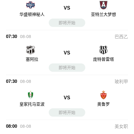
VS
华盛顿神秘人
亚特兰大梦想
即将开始
07:30
08-08
巴西乙
VS
塞阿拉
庞特普雷塔
即将开始
07:30
08-08
玻利甲
VS
皇家托马亚波
奥鲁罗
即将开始
08:00
08-08
美女职