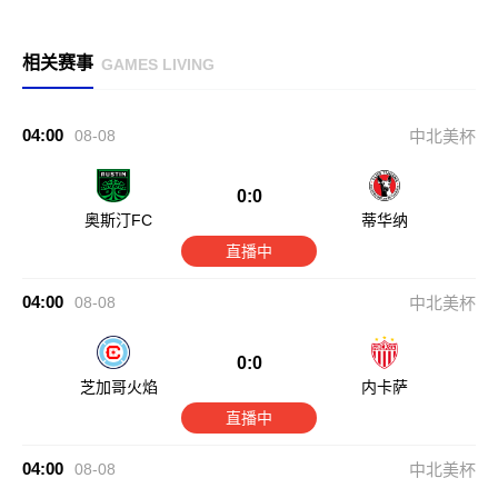
相关赛事
GAMES LIVING
04:00
08-08
中北美杯
0:0
奥斯汀FC
蒂华纳
直播中
04:00
08-08
中北美杯
0:0
芝加哥火焰
内卡萨
直播中
04:00
08-08
中北美杯