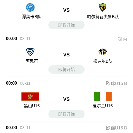
VS
潭美卡B队
帕尔努瓦夫鲁B队
即将开始
00:00
08-11
挪丙
VS
阿思可
松达尔B队
即将开始
00:00
08-11
欧锦U16 B
VS
黑山U16
爱尔兰U16
即将开始
00:00
08-11
欧锦U16 B