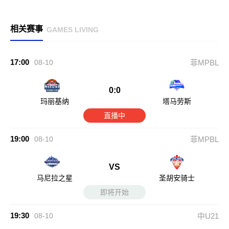
相关赛事
GAMES LIVING
17:00
08-10
菲MPBL
0:0
玛丽基纳
塔马劳斯
直播中
19:00
08-10
菲MPBL
VS
马尼拉之星
圣胡安骑士
即将开始
19:30
08-10
中U21