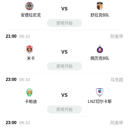
VS
安德拉尼克
舒拉克B队
即将开始
21:00
08-10
阿美甲
VS
米卡
佩历克B队
即将开始
23:00
08-10
乌克超
VS
卡帕迪
LNZ切尔卡斯
即将开始
23:00
08-10
阿美甲