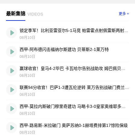
最新集锦
VIDEOS
更多 +
锁定季军！比利亚雷亚尔5-1马竞 帕雷霍点射佩雷斯两射一传
08月10日
西甲-阿布德闪击福纳尔斯建功 贝蒂斯2-1莱万特
08月10日
赢球收官！皇马4-2毕巴 卡瓦哈尔告别战助攻 姆巴佩贝林厄姆破门
08月10日
联赛94分收官！巴萨1-3遭瓦伦逆转 莱万告别战破门费兰献助攻
08月10日
西甲-莫拉内斯破门穆里奇建功 马略卡3-0皇家奥维耶多仍遭降级
08月10日
西甲-路易斯-米拉破门 奥萨苏纳0-1赫塔费排第17惊险保级
08月10日