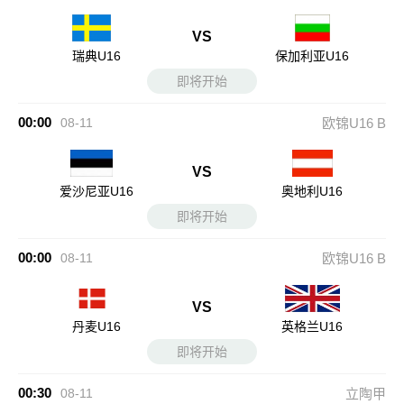
VS
瑞典U16
保加利亚U16
即将开始
00:00
08-11
欧锦U16 B
VS
爱沙尼亚U16
奥地利U16
即将开始
00:00
08-11
欧锦U16 B
VS
丹麦U16
英格兰U16
即将开始
00:30
08-11
立陶甲