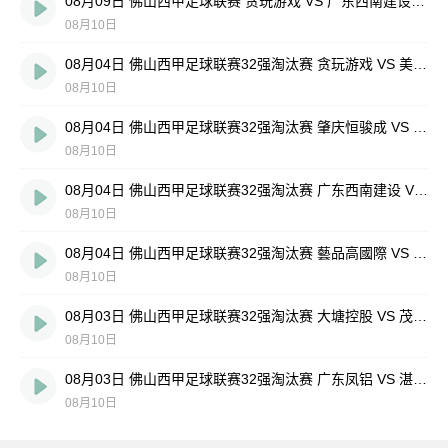
08月09日 佛山西甲足球联赛 贪玩游戏 VS 广东西南建设 全场录像
08月10日
08月04日 佛山西甲足球联赛32强淘汰赛 贪玩游戏 VS 美的薪火 全场录像
08月10日
08月04日 佛山西甲足球联赛32强淘汰赛 肇庆恒骏成 VS 三七互娱 全场录像
08月10日
08月04日 佛山西甲足球联赛32强淘汰赛 广东西南建设 VS 香港圣徒 全场录像
08月10日
08月04日 佛山西甲足球联赛32强淘汰赛 藝品高國際 VS 湛江狂狼·粵辉能源 全场录像
08月10日
08月03日 佛山西甲足球联赛32强淘汰赛 大塘控股 VS 茂名市点都得 全场录像
08月10日
08月03日 佛山西甲足球联赛32强淘汰赛 广东凤铝 VS 湛江八部科技 全场录像
08月10日