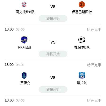
VS
阿克托比B队
伊基巴斯图特
即将开始
18:00
08-06
哈萨克甲
VS
FK阿雷斯
杜保尔B队
即将开始
18:00
08-06
哈萨克甲
VS
贾伊克
塔拉兹
即将开始
18:00
08-06
哈萨克甲