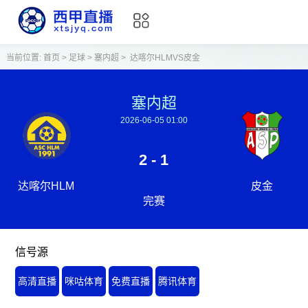
当前位置:
首页
>
足球
>
塞内超
>
达喀尔HLMVS皮金
塞内超
2026-06-05 01:00
2 - 1
达喀尔HLM
皮金
完赛
信号源
高清直播
咪咕体育
免费直播
腾讯体育