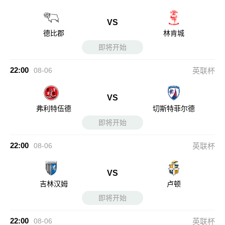
VS
德比郡
林肯城
即将开始
22:00
08-06
英联杯
VS
弗利特伍德
切斯特菲尔德
即将开始
22:00
08-06
英联杯
VS
吉林汉姆
卢顿
即将开始
22:00
08-06
英联杯