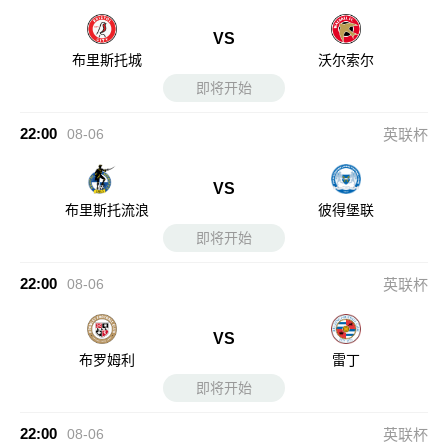
VS
布里斯托城
沃尔索尔
即将开始
22:00
08-06
英联杯
VS
布里斯托流浪
彼得堡联
即将开始
22:00
08-06
英联杯
VS
布罗姆利
雷丁
即将开始
22:00
08-06
英联杯