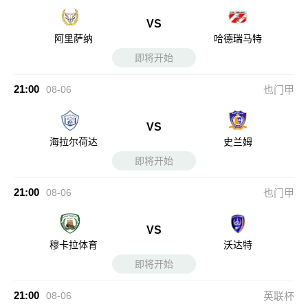
VS
阿里萨纳
哈德瑞马特
即将开始
21:00
08-06
也门甲
VS
海拉尔荷达
史兰姆
即将开始
21:00
08-06
也门甲
VS
穆卡拉体育
沃达特
即将开始
21:00
08-06
英联杯