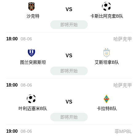
VS
沙克特
卡斯比阿克套B队
即将开始
18:00
08-06
哈萨克甲
VS
图兰突厥斯坦
艾斯坦拿B队
即将开始
18:00
08-06
哈萨克甲
VS
叶利迈塞米B队
卡拉特B队
即将开始
19:00
08-06
菲MPBL