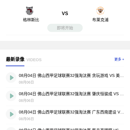
VS
格林斯比
布莱克浦
即将开始
最新录像
VIDEOS
更多 +
08月04日 佛山西甲足球联赛32强淘汰赛 贪玩游戏 VS 美的薪火 全场录像
08月06日
08月04日 佛山西甲足球联赛32强淘汰赛 肇庆恒骏成 VS 三七互娱 全场录像
08月06日
08月04日 佛山西甲足球联赛32强淘汰赛 广东西南建设 VS 香港圣徒 全场录像
08月06日